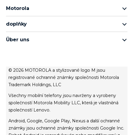
Motorola
motorola razr family
doplňky
řada motorola edge
veškeré příslušenství
rada moto g
Über uns
sluchátka
rada moto e
o společnosti Motorola
moto tag
o společnosti Lenovo
conditions of sale
© 2026 MOTOROLA a stylizované logo M jsou
podmínky užívání webových stránek
registrované ochranné známky společnosti Motorola
Trademark Holdings, LLC
Website Privacy
inovace
Všechny mobilní telefony jsou navrženy a vyrobeny
Cookies
společností Motorola Mobility LLC, která je vlastněná
společností Lenovo.
Product Privacy
Android, Google, Google Play, Nexus a další ochranné
známky jsou ochranné známky společnosti Google Inc.