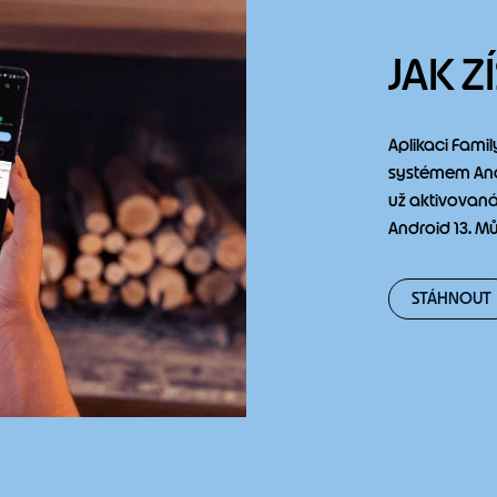
JAK Z
Aplikaci Famil
systémem Andr
už aktivovaná
Android 13. Mů
STÁHNOUT