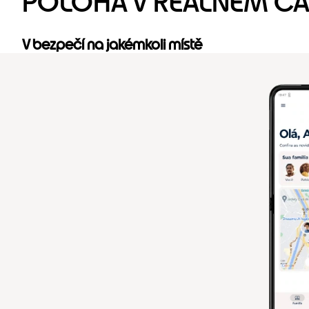
POLOHA V REÁLNÉM ČA
V bezpečí na jakémkoli místě