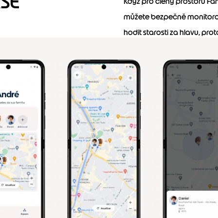
SE
Když pro členy prostoru Fa
můžete bezpečně monitorova
hodit starosti za hlavu, pro