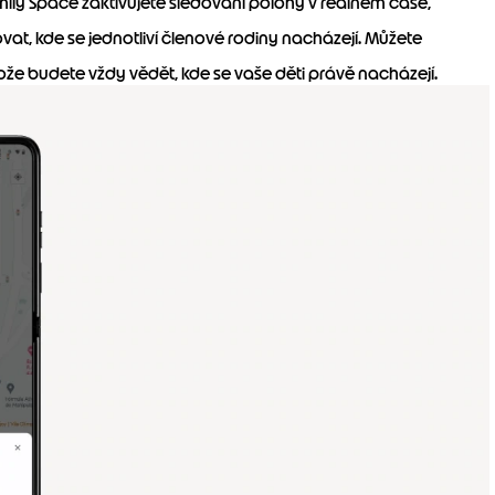
mily Space zaktivujete sledování polohy v reálném čase,
t, kde se jednotliví členové rodiny nacházejí. Můžete
tože budete vždy vědět, kde se vaše děti právě nacházejí.