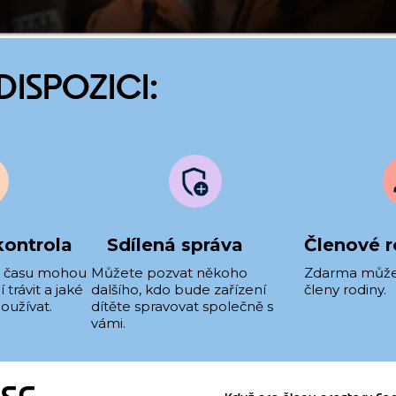
DISPOZICI:
kontrola
Sdílená správa
Členové r
ik času mohou
Můžete pozvat někoho
Zdarma můžete
 trávit a jaké
dalšího, kdo bude zařízení
členy rodiny.
oužívat.
dítěte spravovat společně s
vámi.