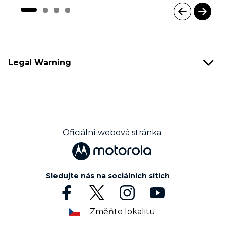
I
t
e
m
Legal Warning
1
o
f
4
Oficiální webová stránka
Sledujte nás na sociálních sítích
Změňte lokalitu