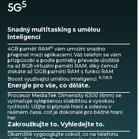
5
5G
Snadný multitasking s umělou
inteligencí
6
4GB paměť RAM
vám umožní snadno
přepínat mezi aplikacemi. Váš telefon se vám
přizpůsobí a podle potřeby převede úložiště
na až 8GB virtuální paměti RAM, díky čemuž
získáte až 12GB paměti RAM s funkcí RAM
6,7,8,9
Boost využívající umělou inteligenci.
Energie pro vše, co děláte.
Procesor MediaTek Dimensity 6300 (6nm) se
vyznačuje vylepšenou stabilitou a vysokou
rychlostí. Užijte si plynulé hraní a odezvu v
reálném čase, což je dokonalé pro běžné hraní
her.
Zakroužkujte to. Vyhledejte to.
Okamžitě vygooglujte cokoli, co na telefonu