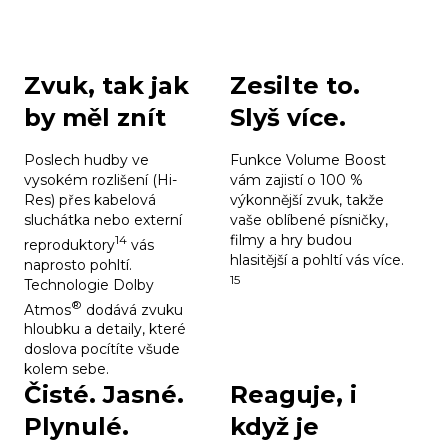
Zvuk, tak jak
Zesilte to.
by měl znít
Slyš více.
Poslech hudby ve
Funkce Volume Boost
vysokém rozlišení (Hi-
vám zajistí o 100 %
Res) přes kabelová
výkonnější zvuk, takže
sluchátka nebo externí
vaše oblíbené písničky,
filmy a hry budou
14
reproduktory
vás
hlasitější a pohltí vás více.
naprosto pohltí.
15
Technologie Dolby
®
Atmos
dodává zvuku
hloubku a detaily, které
doslova pocítíte všude
kolem sebe.
Čisté. Jasné.
Reaguje, i
Plynulé.
když je