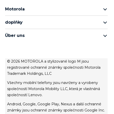
Motorola
motorola razr family
doplňky
řada motorola edge
veškeré příslušenství
rada moto g
Über uns
sluchátka
rada moto e
o společnosti Motorola
moto tag
o společnosti Lenovo
conditions of sale
© 2026 MOTOROLA a stylizované logo M jsou
podmínky užívání webových stránek
registrované ochranné známky společnosti Motorola
Trademark Holdings, LLC
Website Privacy
inovace
Všechny mobilní telefony jsou navrženy a vyrobeny
Cookies
společností Motorola Mobility LLC, která je vlastněná
společností Lenovo.
Product Privacy
Android, Google, Google Play, Nexus a další ochranné
známky jsou ochranné známky společnosti Google Inc.