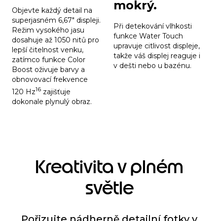
mokrý.
Objevte každý detail na
superjasném 6,67" displeji.
Při detekování vlhkosti
Režim vysokého jasu
funkce Water Touch
dosahuje až 1050 nitů pro
upravuje citlivost displeje,
lepší čitelnost venku,
takže váš displej reaguje i
zatímco funkce Color
v dešti nebo u bazénu.
Boost oživuje barvy a
obnovovací frekvence
16
120 Hz
zajišťuje
dokonale plynulý obraz.
Kreativita v plném
světle
Pořizujte nádherně detailní fotky v