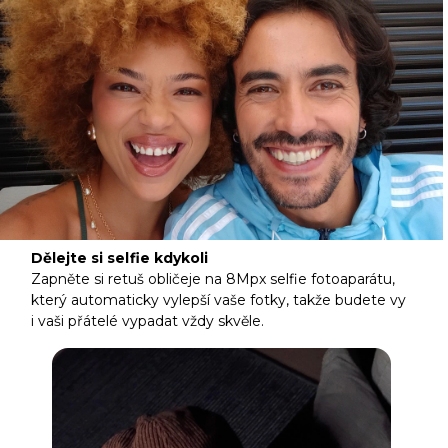
Dělejte si selfie kdykoli
Zapněte si retuš obličeje na 8Mpx selfie fotoaparátu,
který automaticky vylepší vaše fotky, takže budete vy
i vaši přátelé vypadat vždy skvěle.