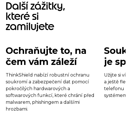
Další zážitky,
které si
zamilujete
Ochraňujte to, na
Souk
čem vám záleží
je s
ThinkShield nabízí robustní ochranu
Užijte si 
soukromí a zabezpečení dat pomocí
a ještě fl
pokročilých hardwarových a
telefonu 
softwarových funkcí, které chrání před
systémem 
malwarem, phishingem a dalšími
hrozbami.