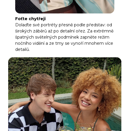
Foťte chytřeji
Dolaďte své portréty přesně podle představ: od
širokých záběrů až po detailní ořez. Za extrémně
špatných světelných podmínek zapněte režim
nočního vidění a ze tmy se vynoří mnohem více
detailů.