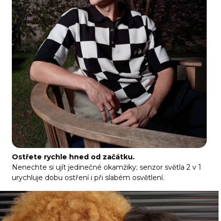
Ostřete rychle hned od začátku.
Nenechte si ujít jedinečné okamžiky; senzor světla 2 v 1
urychluje dobu ostření i při slabém osvětlení.