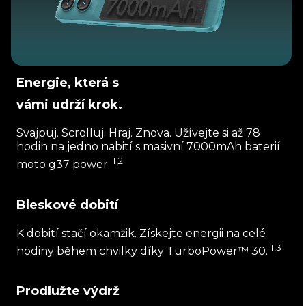
Energie, která s
vámi udrží krok.
Svajpuj. Scrolluj. Hraj. Znova. Užívejte si až 78
hodin na jedno nabití s masivní 7000mAh baterií
1,2
moto g37 power.
Bleskové dobití
K dobití stačí okamžik. Získejte energii na celé
1,3
hodiny během chvilky díky TurboPower™ 30.
Prodlužte výdrž