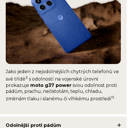
Jako jeden z nejodolnějších chytrých telefonů ve
3
své třídě
s odolností na vojenské úrovni
prokazuje
moto g37 power
svou odolnost proti
pádům, prachu, nečistotám, teplu, chladu,
11.
změnám tlaku i slanému či vlhkému prostředí
Odolnější proti pádům