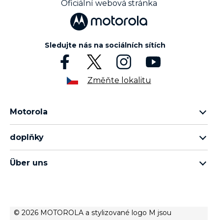
Oficiální webová stránka
Sledujte nás na sociálních sítích
Změňte lokalitu
Motorola
motorola razr family
doplňky
řada motorola edge
veškeré příslušenství
rada moto g
Über uns
sluchátka
rada moto e
o společnosti Motorola
moto tag
o společnosti Lenovo
conditions of sale
© 2026 MOTOROLA a stylizované logo M jsou