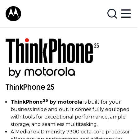
T
h
i
n
k
P
h
ThinkPhone 25
o
n
25
ThinkPhone
by motorola
is built for your
e
business inside and out. It comes fully equipped
with tools for exceptional performance, ample
2
storage, and seamless multitasking.
A MediaTek Dimensity 7300 octa-core processor
5