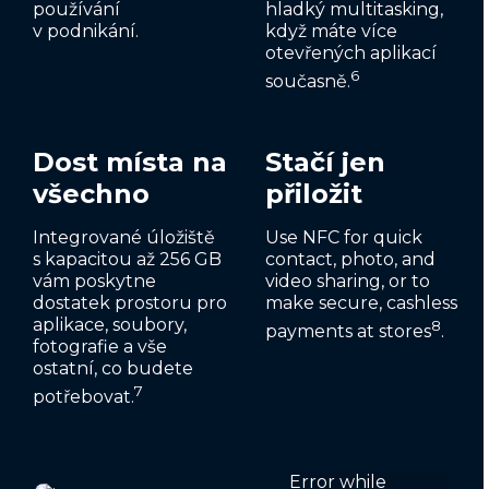
používání
hladký multitasking,
v podnikání.
když máte více
otevřených aplikací
6
současně.
Dost místa na
Stačí jen
všechno
přiložit
Integrované úložiště
Use NFC for quick
s kapacitou až 256 GB
contact, photo, and
vám poskytne
video sharing, or to
dostatek prostoru pro
make secure, cashless
aplikace, soubory,
8
payments at stores
.
fotografie a vše
ostatní, co budete
7
potřebovat.