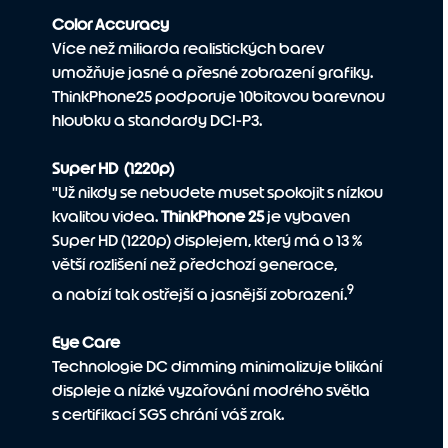
Color Accuracy
Více než miliarda realistických barev
umožňuje jasné a přesné zobrazení grafiky.
ThinkPhone25 podporuje 10bitovou barevnou
hloubku a standardy DCI-P3.
Super HD (1220p)
"Už nikdy se nebudete muset spokojit s nízkou
kvalitou videa.
ThinkPhone 25
je vybaven
Super HD (1220p) displejem, který má o 13 %
větší rozlišení než předchozí generace,
9
a nabízí tak ostřejší a jasnější zobrazení.
Eye Care
Technologie DC dimming minimalizuje blikání
displeje a nízké vyzařování modrého světla
s certifikací SGS chrání váš zrak.