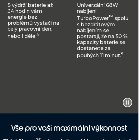
S výdrží baterie až
Univerzální 68W
34 hodin vám
nabíjení
energie bez
™
TurboPower
spolu
problémů vystačí na
s bezdrátovým
celý pracovní den,
nabíjením se
4
nebo i déle.
postarají, že na 50 %
kapacity baterie se
dostanete za
5
pouhých 11 minut.
Vše pro vaši maximální výkonnost
25