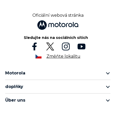
Oficiální webová stránka
Sledujte nás na sociálních sítích
Změňte lokalitu
Motorola
motorola razr family
doplňky
řada motorola edge
veškeré příslušenství
rada moto g
Über uns
sluchátka
rada moto e
o společnosti Motorola
moto tag