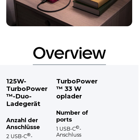
Overview
125W-
TurboPower
TurboPower
™ 33 W
™-Duo-
oplader
Ladegerät
Number of
ports
Anzahl der
Anschlüsse
©
1 USB-C
-
Anschluss
®
2 USB-C
-