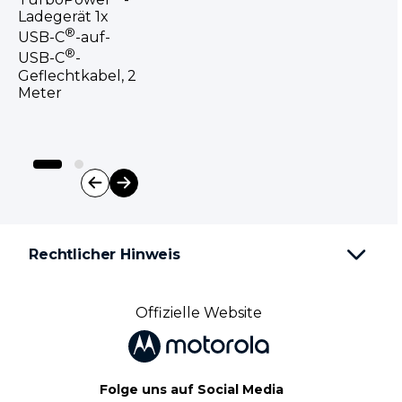
Ladegerät 1x
®
USB-C
-auf-
®
USB-C
-
Geflechtkabel, 2
Meter
I
t
e
Rechtlicher Hinweis
m
1
o
f
Offizielle Website
2
Folge uns auf Social Media