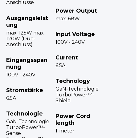
Anschlüsse
Power Output
Ausgangsleist
max. 68W
ung
max. 125W max.
Input Voltage
120W (Duo-
100V - 240V
Anschluss)
Current
Eingangsspan
6.5A
nung
100V - 240V
Technology
GaN-Technologie
Stromstärke
TurboPower™-
6.5A
Shield
Technologie
Power Cord
GaN-Technologie
length
TurboPower™-
1-meter
Sense