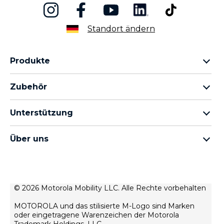
Standort ändern
Produkte
motorola razr Familie
Zubehör
motorola edge Familie
Kopfhörer
moto g Familie
Unterstützung
Kabel und Ladegeräte
moto e Familie
Meine Bestellungen
moto tag
thinkphone by motorola
Über uns
Software-Updates
alle Smartphones
Über Motorola
Unterstützung
Über Lenovo
Kontakt
Verkaufsbedingungen
© 2026 Motorola Mobility LLC. Alle Rechte vorbehalten
Reparaturstatus
Nutzungsbedingungen
Wiederherstellung und Smart-Assistent
MOTOROLA und das stilisierte M-Logo sind Marken
Datenschutz
oder eingetragene Warenzeichen der Motorola
motorola impressum