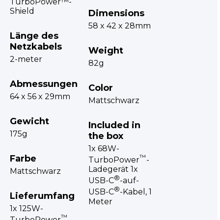
TurboPower™-
Shield
Dimensions
58 x 42 x 28mm
Länge des
Netzkabels
Weight
2-meter
82g
Abmessungen
Color
64 x 56 x 29mm
Mattschwarz
Gewicht
Included in
175g
the box
1x 68W-
Farbe
™
TurboPower
-
Ladegerät 1x
Mattschwarz
®
USB-C
-auf-
®
USB-C
-Kabel, 1
Lieferumfang
Meter
1x 125W-
™
TurboPower
-