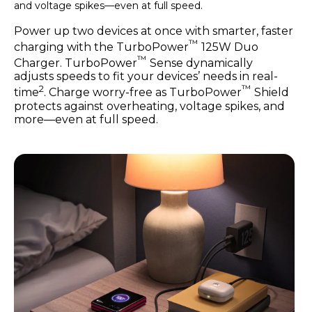
and voltage spikes—even at full speed.
Power up two devices at once with smarter, faster
™
charging with the TurboPower
125W Duo
™
Charger. TurboPower
Sense dynamically
adjusts speeds to fit your devices’ needs in real-
2
™
time
. Charge worry-free as TurboPower
Shield
protects against overheating, voltage spikes, and
more—even at full speed.