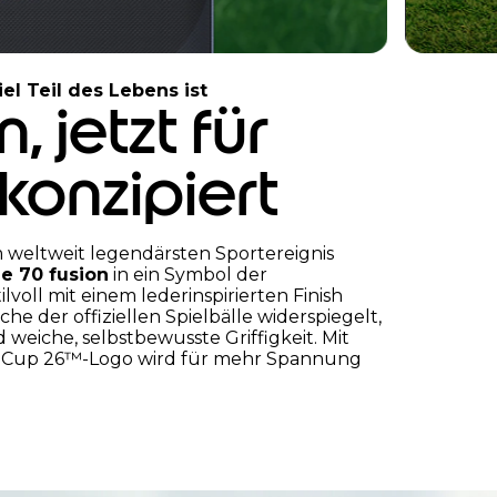
I
t
el Teil des Lebens ist
, jetzt für
e
m
2
konzipiert
o
f
3
m weltweit legendärsten Sportereignis
e 70 fusion
in ein Symbol der
voll mit einem lederinspirierten Finish
he der offiziellen Spielbälle widerspiegelt,
 weiche, selbstbewusste Griffigkeit. Mit
d Cup 26™-Logo wird für mehr Spannung