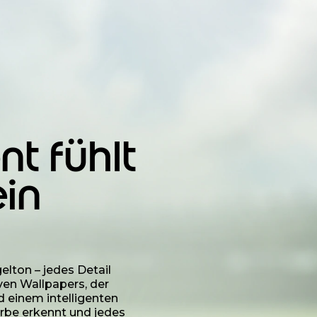
t fühlt
ein
elton – jedes Detail
ven Wallpapers, der
nd einem intelligenten
rbe erkennt und jedes