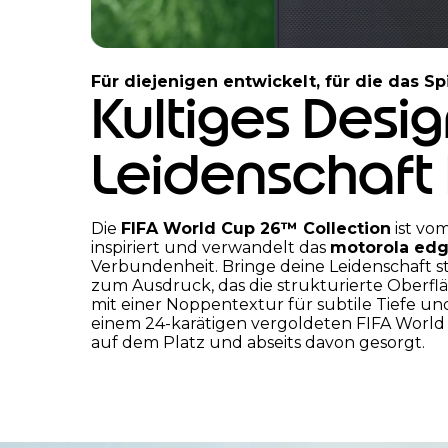
I
t
Für diejenigen entwickelt, für die das Spi
e
Kultiges Design
m
2
Leidenschaft 
o
f
3
Die
FIFA World Cup 26™ Collection
ist vo
inspiriert und verwandelt das
motorola edg
Verbundenheit. Bringe deine Leidenschaft stil
zum Ausdruck, das die strukturierte Oberfläc
mit einer Noppentextur für subtile Tiefe und
einem 24-karätigen vergoldeten FIFA Worl
auf dem Platz und abseits davon gesorgt.