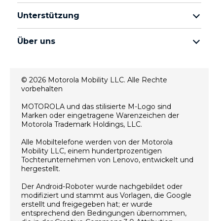
Kopfhörer
moto g Familie
Unterstützung
Kabel und Ladegeräte
moto e Familie
Meine Bestellungen
moto tag
thinkphone by motorola
Über uns
Software-Updates
alle Smartphones
Über Motorola
Unterstützung
Über Lenovo
Kontakt
© 2026 Motorola Mobility LLC. Alle Rechte
Verkaufsbedingungen
vorbehalten
Reparaturstatus
Nutzungsbedingungen
Wiederherstellung und Smart-Assistent
MOTOROLA und das stilisierte M-Logo sind
Marken oder eingetragene Warenzeichen der
Datenschutz
motorola impressum
Motorola Trademark Holdings, LLC.
Innovation
Alle Mobiltelefone werden von der Motorola
Rekrutierung
Mobility LLC, einem hundertprozentigen
Datenschutzrichtlinie für Produkte
Tochterunternehmen von Lenovo, entwickelt und
hergestellt.
Der Android-Roboter wurde nachgebildet oder
modifiziert und stammt aus Vorlagen, die Google
erstellt und freigegeben hat; er wurde
entsprechend den Bedingungen übernommen,