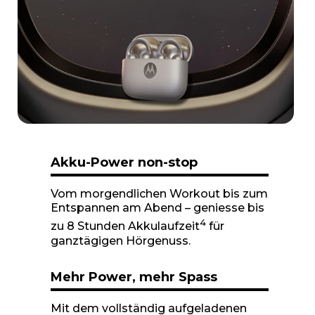
e
m
1
o
f
1
Akku-Power non-stop
Vom morgendlichen Workout bis zum
Entspannen am Abend – geniesse bis
4
zu 8 Stunden Akkulaufzeit
für
ganztägigen Hörgenuss.
Mehr Power, mehr Spass
Mit dem vollständig aufgeladenen