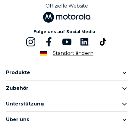
Offizielle Website
Folge uns auf Social Media
Standort ändern
Produkte
motorola razr Familie
Zubehör
motorola edge Familie
Kopfhörer
moto g Familie
Unterstützung
Kabel und Ladegeräte
moto e Familie
Meine Bestellungen
moto tag
thinkphone by motorola
Über uns
Software-Updates
alle Smartphones
Über Motorola
Unterstützung