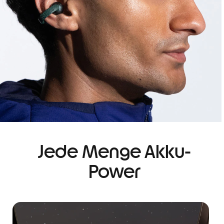
Jede Menge Akku-
Power
I
t