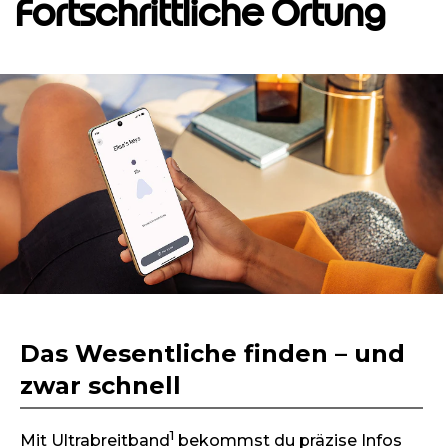
Fortschrittliche Ortung
I
t
e
m
1
o
f
1
Das Wesentliche finden – und
zwar schnell
1
Mit Ultrabreitband
bekommst du präzise Infos