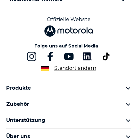
Offizielle Website
Folge uns auf Social Media
Standort ändern
Produkte
motorola razr Familie
Zubehör
motorola edge Familie
Kopfhörer
moto g Familie
Unterstützung
Kabel und Ladegeräte
moto e Familie
Meine Bestellungen
moto tag
thinkphone by motorola
Über uns