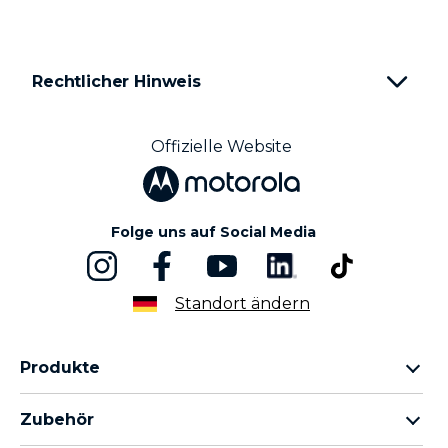
o
f
2
Rechtlicher Hinweis
Offizielle Website
Folge uns auf Social Media
Standort ändern
Produkte
motorola razr Familie
Zubehör
motorola edge Familie