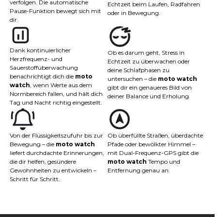
verfolgen. Die automatische
Echtzeit beim Laufen, Radfahren
Pause-Funktion bewegt sich mit
oder in Bewegung.
dir.
Dank kontinuierlicher
Ob es darum geht, Stress in
Herzfrequenz- und
Echtzeit zu überwachen oder
Sauerstoffüberwachung
deine Schlafphasen zu
benachrichtigt dich die
moto
untersuchen – die
moto watch
watch
, wenn Werte aus dem
gibt dir ein genaueres Bild von
Normbereich fallen, und hält dich
deiner Balance und Erholung.
Tag und Nacht richtig eingestellt.
Von der Flüssigkeitszufuhr bis zur
Ob überfüllte Straßen, überdachte
Bewegung – die
moto watch
Pfade oder bewölkter Himmel –
liefert durchdachte Erinnerungen,
mit Dual-Frequenz-GPS gibt die
die dir helfen, gesündere
moto watch
Tempo und
Gewohnheiten zu entwickeln –
Entfernung genau an.
Schritt für Schritt.