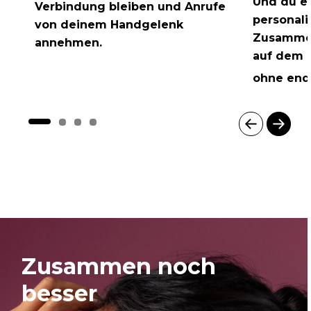
Und du er
Verbindung bleiben und Anrufe
personali
von deinem Handgelenk
Zusammen
annehmen.
auf dem 
ohne endl
I
t
e
m
1
o
f
4
Zusammen noch
besser