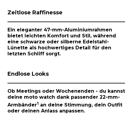
I
Zeitlose Raffinesse
t
e
m
Ein eleganter 47-mm-Aluminiumrahmen
1
bietet leichten Komfort und Stil, während
o
eine schwarze oder silberne Edelstahl-
f
Lünette als hochwertiges Detail für den
1
letzten Schliff sorgt.
Endlose Looks
Ob Meetings oder Wochenenden - du kannst
deine
moto watch
dank passender 22-mm-
1
Armbänder
an deine Stimmung, dein Outfit
oder deinen Anlass anpassen.