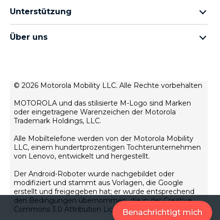
Kopfhörer
moto g Familie
Unterstützung
Kabel und Ladegeräte
moto e Familie
Meine Bestellungen
moto tag
thinkphone by motorola
Über uns
Software-Updates
alle Smartphones
Über Motorola
Unterstützung
Über Lenovo
Kontakt
Verkaufsbedingungen
© 2026 Motorola Mobility LLC. Alle Rechte vorbehalten
Reparaturstatus
Nutzungsbedingungen
Wiederherstellung und Smart-Assistent
MOTOROLA und das stilisierte M-Logo sind Marken
Datenschutz
oder eingetragene Warenzeichen der Motorola
motorola impressum
Trademark Holdings, LLC.
Innovation
Alle Mobiltelefone werden von der Motorola Mobility
Rekrutierung
LLC, einem hundertprozentigen Tochterunternehmen
Datenschutzrichtlinie für Produkte
von Lenovo, entwickelt und hergestellt.
Der Android-Roboter wurde nachgebildet oder
modifiziert und stammt aus Vorlagen, die Google
erstellt und freigegeben hat; er wurde entsprechend
den Bedingungen übernommen, die in der Creative
Commons 3.0 Attribution License festgelegt sind.
Benachrichtigt mich