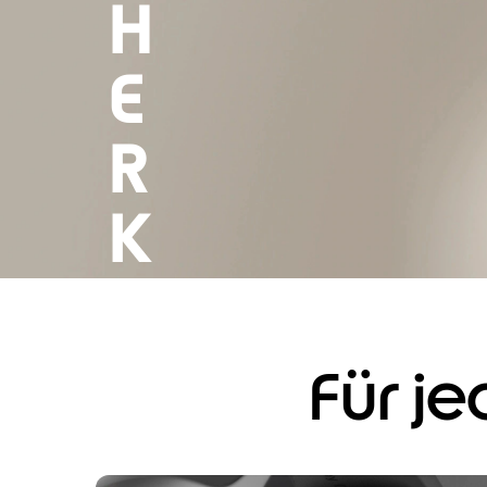
H
E
R
K
E
R
Für j
N