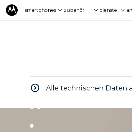
S
smartphones
zubehör
dienste
a
D
E
SI
G
Alle technischen Daten 
N
.