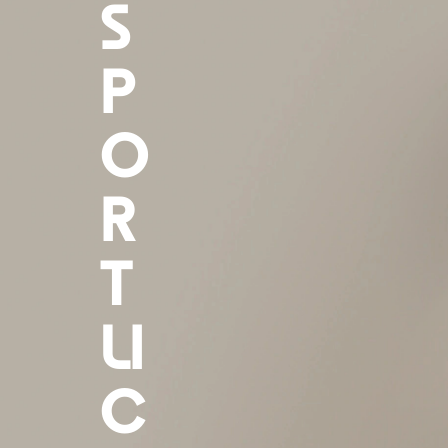
S
P
O
R
T
LI
C