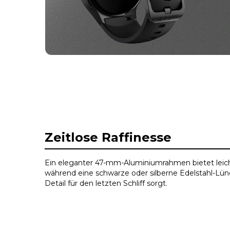
I
t
Zeitlose Raffinesse
e
m
1
Ein eleganter 47-mm-Aluminiumrahmen bietet leich
o
während eine schwarze oder silberne Edelstahl-Lün
f
Detail für den letzten Schliff sorgt.
1