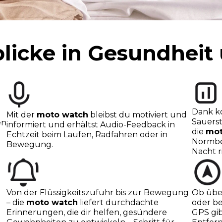
blicke in Gesundheit
Dank k
Mit der
moto watch
bleibst du motiviert und
Sauers
en
informiert und erhältst Audio-Feedback in
die
mot
Echtzeit beim Laufen, Radfahren oder in
Normber
Bewegung.
Nacht ri
Von der Flüssigkeitszufuhr bis zur Bewegung
Ob über
– die
moto watch
liefert durchdachte
oder b
Erinnerungen, die dir helfen, gesündere
GPS gib