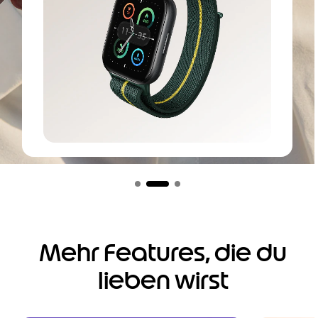
I
t
e
m
1
o
Mehr Features, die du
f
3
lieben wirst