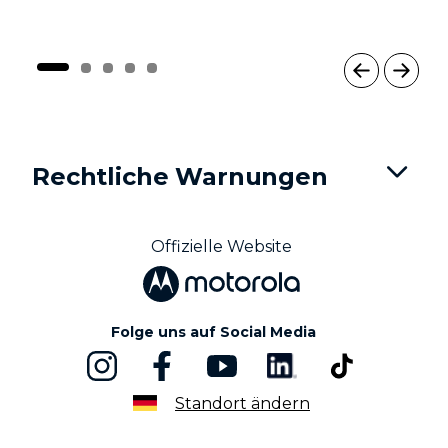
I
t
e
m
Rechtliche Warnungen
1
o
f
5
Offizielle Website
Folge uns auf Social Media
Standort ändern