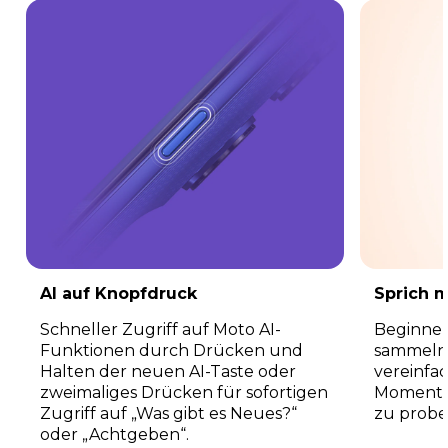
AI auf Knopfdruck
Sprich m
Schneller Zugriff auf Moto AI-
Beginne 
Funktionen durch Drücken und
sammeln
Halten der neuen AI-Taste oder
vereinfa
zweimaliges Drücken für sofortigen
Momente 
Zugriff auf „Was gibt es Neues?“
zu probe
oder „Achtgeben“.