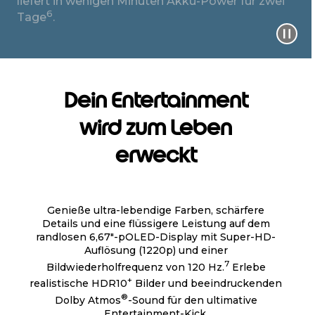
liefert in wenigen Minuten Akku-Power für zwei
6
Tage
.
Dein Entertainment
wird zum Leben
erweckt
Genieße ultra-lebendige Farben, schärfere
Details und eine flüssigere Leistung auf dem
randlosen 6,67"-pOLED-Display mit Super-HD-
Auflösung (1220p) und einer
7
Bildwiederholfrequenz von 120 Hz.
Erlebe
+
realistische HDR10
Bilder und beeindruckenden
®
Dolby Atmos
-Sound für den ultimative
Entertainment-Kick.