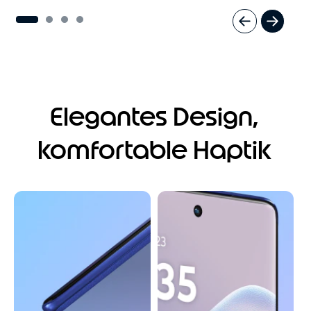
I
t
e
m
1
o
Elegantes Design,
f
4
komfortable Haptik