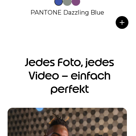
PANTONE Dazzling Blue
Jedes Foto, jedes
Video – einfach
perfekt
I
t
e
m
3