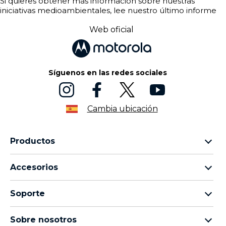
Si quieres obtener más información sobre nuestras
iniciativas medioambientales, lee nuestro último informe
sobre
responsabilidad social y medioambiental
Web oficial
Síguenos en las redes sociales
Cambia ubicación
Productos
Familia motorola razr
Accesorios
Familia motorola edge
Auriculares
Familia moto g
Soporte
Cables y cargadores
Familia moto e
Mis pedidos
moto tag
thinkphone by motorola
Sobre nosotros