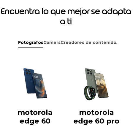
Encuentra lo que mejor se adapta
a ti
Fotógrafos
Gamers
Creadores de contenido
Aventu
motorola
motorola
edge 60
edge 60 pro