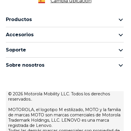
Cambia ubicación
Productos
Familia motorola razr
Accesorios
Familia motorola edge
Auriculares
Familia moto g
Soporte
Cables y cargadores
Familia moto e
Mis pedidos
moto tag
thinkphone by motorola
Sobre nosotros
Actualizaciones de software
Todos los teléfonos
Sobre Motorola
Soporte
Sobre Lenovo
Contacto
Condiciones de venta
© 2026 Motorola Mobility LLC. Todos los derechos
Estado de reparación
reservados..
Condiciones de uso
Recuperación y asistente inteligente
Política de privacidad web
MOTOROLA, el logotipo M estilizado, MOTO y la familia
de marcas MOTO son marcas comerciales de Motorola
Innovación
Trademark Holdings, LLC. LENOVO es una marca
registrada de Lenovo.
Empleos
Todas las demás marcas comerciales son propiedad de