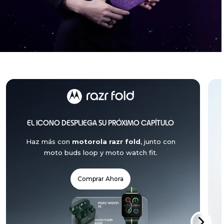
Un asunto cósmico, con
®
Crystals by Swarovski
Presentamos las últimas incorporaciones a la Brilliant
EL ICONO DESPLIEGA SU PRÓXIMO CAPÍTULO
Collection:
motorola signature
y
moto buds 2
®
plus
, con Crystals by Swarovski
y Sound by Bose
Haz más con
motorola razr fold
, junto con
moto buds loop y moto watch fit.
Más Información
Comprar Ahora