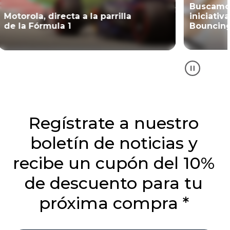
Buscamos cambios con la
iniciativa
Saca a rel
Bouncing for Good
con Pant
Regístrate a nuestro
boletín de noticias y
recibe un cupón del 10%
de descuento para tu
próxima compra *