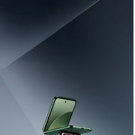
La vida a máxima
velocidad
Obtén el nuevo
motorola edge 70 max
con
un rendimiento increíble y un
mínimo
garantizado de 100 €
si cambias tu
antiguo smartphone.
COMPRAR AHORA