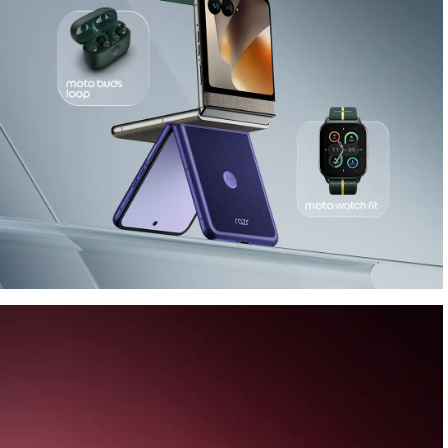
El rendimiento se
vuelve icónico
Presentamos la
nueva familia Razr 70
,