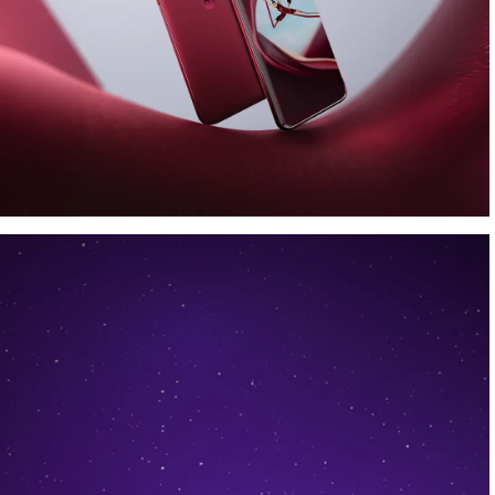
Muestra tu estilo.
Captura la belleza.
Presentamos
Collections ™ de Motorola
con el
motorola edge 70 pro
que incluye
moto buds loop