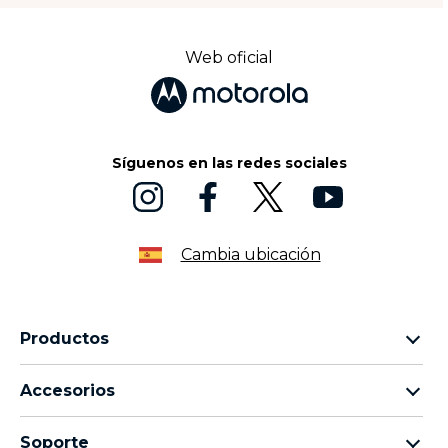
Web oficial
Síguenos en las redes sociales
Cambia ubicación
Productos
Familia motorola razr
Accesorios
Familia motorola edge
Auriculares
Familia moto g
Soporte