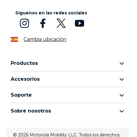
Síguenos en las redes sociales
Cambia ubicación
Productos
Familia motorola razr
Accesorios
Familia motorola edge
Auriculares
Familia moto g
Soporte
Cables y cargadores
Familia moto e
Mis pedidos
moto tag
thinkphone by motorola
Sobre nosotros
Actualizaciones de software
Todos los teléfonos
Sobre Motorola
Soporte
Sobre Lenovo
Contacto
© 2026 Motorola Mobility LLC. Todos los derechos