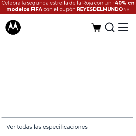
Celebra la segunda estrella de la Roja con un
-40% en
modelos FIFA
con el cupón
REYESDELMUNDO
⭐⭐
Ver todas las especificaciones