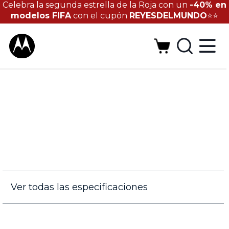
Celebra la segunda estrella de la Roja con un
-40% en
modelos FIFA
con el cupón
REYESDELMUNDO
⭐⭐
Ver todas las especificaciones