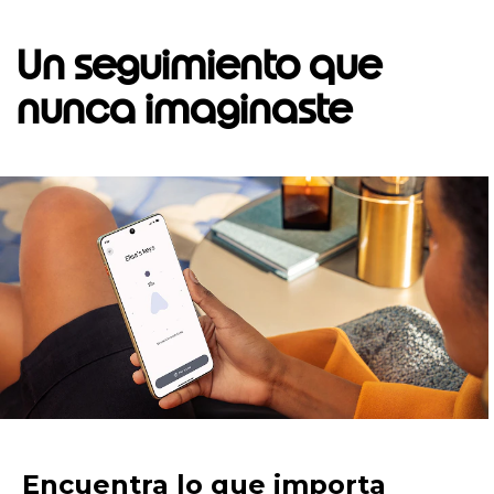
Un seguimiento que
nunca imaginaste
I
t
e
m
1
o
f
1
Encuentra lo que importa