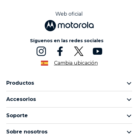
Web oficial
Síguenos en las redes sociales
Cambia ubicación
Productos
Familia motorola razr
Accesorios
Familia motorola edge
Auriculares
Familia moto g
Soporte
Cables y cargadores
Familia moto e
Mis pedidos
moto tag
thinkphone by motorola
Sobre nosotros
Actualizaciones de software
Todos los teléfonos