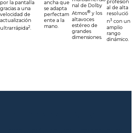
profesion
ancha que
por la pantalla
nal de Dolby
al de alta
se adapta
gracias a una
®
Atmos
y los
resolució
perfectam
velocidad de
altavoces
3
ente a la
actualización
n
con un
estéreo de
mano.
2
amplio
ultrarrápida
.
grandes
rango
dimensiones.
dinámico.
Enmarca tu vida
Tus fotos siempre saldrán perfectas, nítidas y luminosas gracias a un sistema de
cámaras potente que se ajusta a cualquier ángulo y a cualquier condición de