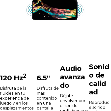
Sonid
Audio
o de
2
avanza
6.5"
120 Hz
calid
do
Disfruta de
Disfruta de la
ad
más
fluidez en tu
Déjate
contenido
experiencia de
envolver por
Reproduc
en una
juego y en los
el sonido
e sonido
pantalla
desplazamientos
multidimensio