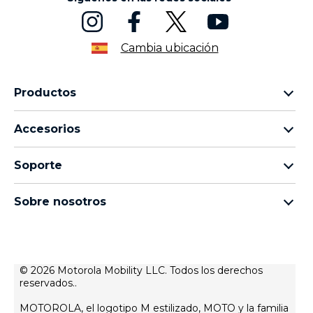
Cambia ubicación
Productos
Familia motorola razr
Accesorios
Familia motorola edge
Auriculares
Familia moto g
Soporte
Cables y cargadores
Familia moto e
Mis pedidos
moto tag
thinkphone by motorola
Sobre nosotros
Actualizaciones de software
Todos los teléfonos
Sobre Motorola
Soporte
Sobre Lenovo
Contacto
Condiciones de venta
© 2026 Motorola Mobility LLC. Todos los derechos
Estado de reparación
reservados..
Condiciones de uso
Recuperación y asistente inteligente
Política de privacidad web
MOTOROLA, el logotipo M estilizado, MOTO y la familia