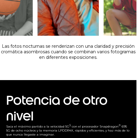
Las fotos nocturnas se renderizan con una claridad y precisión
cromática asombrosas cuando se combinan varios fotogramas
en diferentes exposiciones.
Potencia de otro
nivel
5
®
Saca el máximo partido a la velocidad 5G
con el procesador Snapdragon
695
5G de ocho núcleos y la memoria LPDDR4X, rápidos y eficientes, y haz más de lo
que nunca llegaste a imaginar.