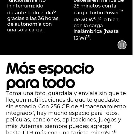
funcionamiento
batería en menos de
ininterrumpido
25 minutos con la
6
™
durante todo el día
carga TurboPower
gracias a las 36 horas
6
12
de 30 W
,
, o bien
de autonomía con
con la carga
una sola carga.
inalámbrica (hasta
13
15 W)
.
Más espacio
para todo
Toma una foto, guárdala y envíala sin que te
lleguen notificaciones de que te quedaste
sin espacio. Con 256 GB de almacenamiento
integrado
, hay mucho espacio para fotos,
7
películas, canciones, aplicaciones, juegos y
más. Además, siempre puedes agregar
hasta 1 TB más con una tarjeta microSD
.
8