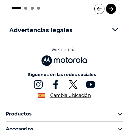
I
t
e
Advertencias legales
m
1
o
f
Web oficial
4
Síguenos en las redes sociales
Cambia ubicación
Productos
Familia motorola razr
Accesorios