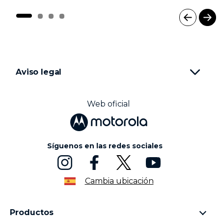
I
t
e
m
1
Aviso legal
o
f
4
Web oficial
Síguenos en las redes sociales
Cambia ubicación
Productos