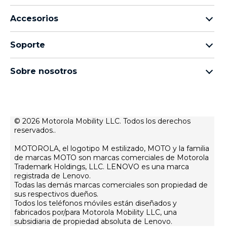
Familia motorola razr
Accesorios
Familia motorola edge
Auriculares
Familia moto g
Soporte
Cables y cargadores
Familia moto e
Mis pedidos
moto tag
thinkphone by motorola
Sobre nosotros
Actualizaciones de software
Todos los teléfonos
Sobre Motorola
Soporte
Sobre Lenovo
Contacto
Condiciones de venta
© 2026 Motorola Mobility LLC. Todos los derechos
Estado de reparación
reservados..
Condiciones de uso
Recuperación y asistente inteligente
Política de privacidad web
MOTOROLA, el logotipo M estilizado, MOTO y la familia
de marcas MOTO son marcas comerciales de Motorola
Innovación
Trademark Holdings, LLC. LENOVO es una marca
registrada de Lenovo.
Empleos
Todas las demás marcas comerciales son propiedad de
Política de privacidad producto
sus respectivos dueños.
Todos los teléfonos móviles están diseñados y
fabricados por/para Motorola Mobility LLC, una
subsidiaria de propiedad absoluta de Lenovo.