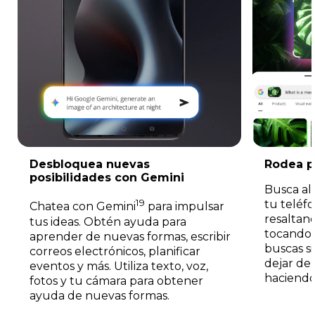
Desbloquea nuevas
Rodea p
posibilidades con Gemini
Busca al
19
tu teléf
Chatea con Gemini
para impulsar
resaltan
tus ideas. Obtén ayuda para
tocando.
aprender de nuevas formas, escribir
buscas si
correos electrónicos, planificar
dejar de
eventos y más. Utiliza texto, voz,
haciendo
fotos y tu cámara para obtener
ayuda de nuevas formas.