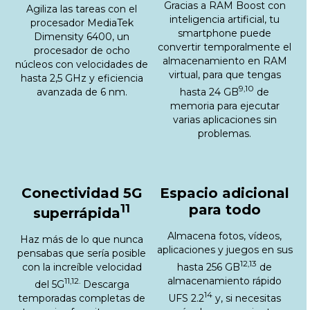
Gracias a RAM Boost con
Agiliza las tareas con el
inteligencia artificial, tu
procesador MediaTek
smartphone puede
Dimensity 6400, un
convertir temporalmente el
procesador de ocho
almacenamiento en RAM
núcleos con velocidades de
virtual, para que tengas
hasta 2,5 GHz y eficiencia
9,10
avanzada de 6 nm.
hasta 24 GB
de
memoria para ejecutar
varias aplicaciones sin
problemas.
Conectividad 5G
Espacio adicional
11
para todo
superrápida
Almacena fotos, vídeos,
Haz más de lo que nunca
aplicaciones y juegos en sus
pensabas que sería posible
12,13
con la increíble velocidad
hasta 256 GB
de
almacenamiento rápido
11,12.
del 5G
Descarga
14
temporadas completas de
UFS 2.2
y, si necesitas