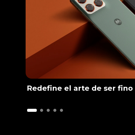
Redefine el arte de ser fino
I
t
e