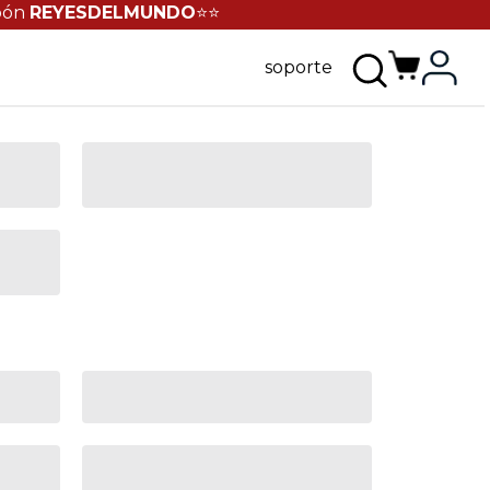
pón
REYESDELMUNDO
⭐⭐
soporte