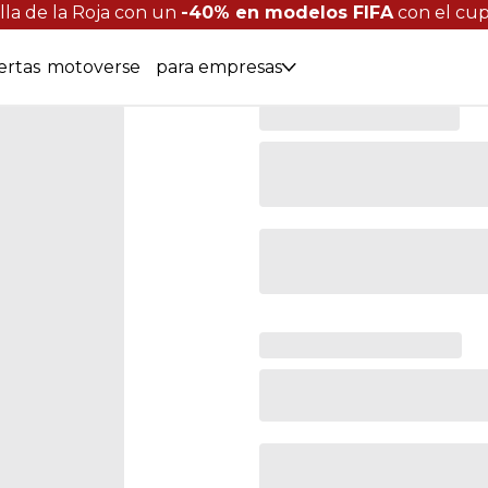
lla de la Roja con un
-40% en modelos FIFA
con el cu
ertas
motoverse
para empresas