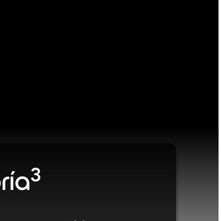
3
ría