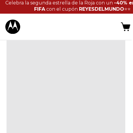
Celebra la segunda estrella de la Roja con un
-40% e
FIFA
con el cupón
REYESDELMUNDO
⭐⭐