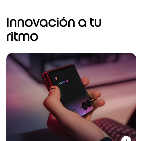
Innovación a tu
ritmo
I
t
e
m
1
o
f
4