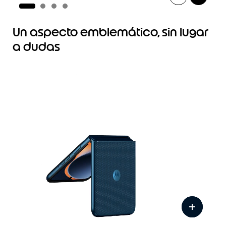
I
t
Un aspecto emblemático, sin lugar
e
m
a dudas
1
o
f
4