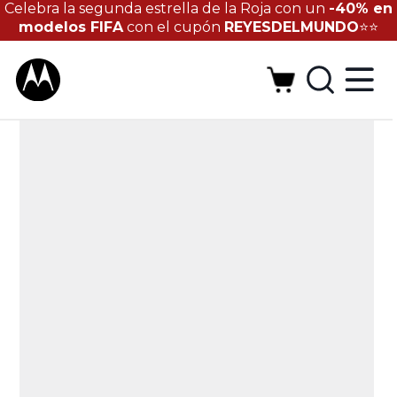
Celebra la segunda estrella de la Roja con un
-40% en
modelos FIFA
con el cupón
REYESDELMUNDO
⭐⭐