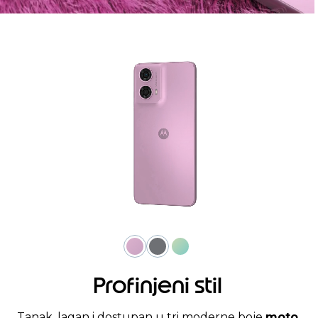
Profinjeni stil
Tanak, lagan i dostupan u tri moderne boje
moto