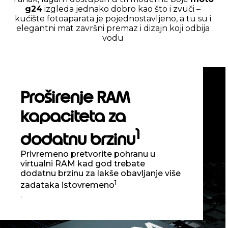
g24
izgleda jednako dobro kao što i zvuči –
kućište fotoaparata je pojednostavljeno, a tu su i
elegantni mat završni premaz i dizajn koji odbija
vodu
Proširenje RAM
kapaciteta za
1
dodatnu brzinu
Privremeno pretvorite pohranu u
virtualni RAM kad god trebate
dodatnu brzinu za lakše obavljanje više
1
zadataka istovremeno
.