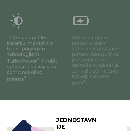
U trenu napunite
Slušajte popise
bateriju impresivno
pjesama dulje,
brzim punjenjem
satima razgovarajte
tehnologijom
putem videopoziva i
™
pogledajte sve
TurboPower
i dobit
epizode svoje serije
ćete sate energije za
zahvaljujući moćnoj
samo nekoliko
bateriji od 5000
7
minuta
.
6
mAh
.
JEDNOSTAVN
IJE