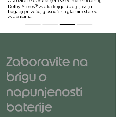
Okružite se ozvučenjem višedimenzionalnog
®
Dolby Atmos
zvuka koji je dublji, jasniji i
bogatiji pri većoj glasnoći na glasnim stereo
zvučnicima.
Zaboravite na
brigu o
napunjenosti
baterije