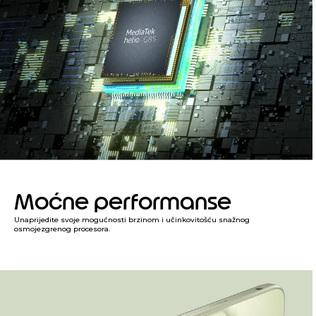
Moćne performanse
Unaprijedite svoje mogućnosti brzinom i učinkovitošću snažnog
osmojezgrenog procesora.