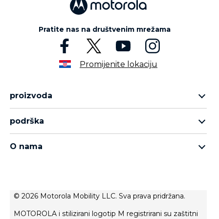
Pratite nas na društvenim mrežama
Promijenite lokaciju
proizvoda
asortiman motorola razr
podrška
asortiman moto edge
podrška
asortiman moto g
O nama
asortiman moto e
о Motorola
Thinkphone 25 by motorola
о Lenovo
politika privatnosti
© 2026 Motorola Mobility LLC. Sva prava pridržana.
uvjeti korištenja
MOTOROLA i stilizirani logotip M registrirani su zaštitni