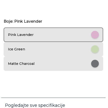
I
Boje: Pink Lavender
t
e
m
Pink Lavender
1
o
f
Ice Green
5
Matte Charcoal
Pogledajte sve specifikacije