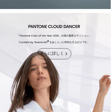
PANTONE CLOUD DANCER
razrの新たな章が、
「Pantone Color of the Year 2026」仕様の最新エディション。
®
Crystals by Swarovski
をあしらった特別な仕上がりです。
ここから始まる。
さらに詳しく
あなたに寄り添う、まったく新しい motorola razr fold。
さらに詳しく