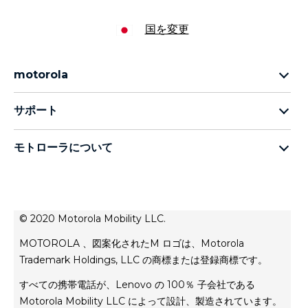
国を変更
motorola
motorola razr 5G
サポート
motorola edge ファミリー
お問い合わせ
moto g ファミリー
モトローラについて
レスキュー＆スマートアシスタントツールは
moto eファミリー
Motorolaについて
all phones
レノボについて
プライバシー保護方針
© 2020 Motorola Mobility LLC.
プライバシー製品方針
MOTOROLA 、図案化されたM ロゴは、Motorola
利用規約
Trademark Holdings, LLC の商標または登録商標です。
すべての携帯電話が、Lenovo の 100％ 子会社である
Motorola Mobility LLC によって設計、製造されています。