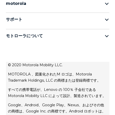
motorola
motorola razr 5G
サポート
motorola edge ファミリー
お問い合わせ
moto g ファミリー
モトローラについて
レスキュー＆スマートアシスタントツールは
moto eファミリー
Motorolaについて
all phones
レノボについて
プライバシー保護方針
© 2020 Motorola Mobility LLC.
プライバシー製品方針
MOTOROLA 、図案化されたM ロゴは、Motorola
Trademark Holdings, LLC の商標または登録商標です。
利用規約
すべての携帯電話が、Lenovo の 100％ 子会社である
Motorola Mobility LLC によって設計、製造されています。
Google、Android、Google Play、Nexus、およびその他
の商標は、Google Inc. の商標です。Android ロボットは、