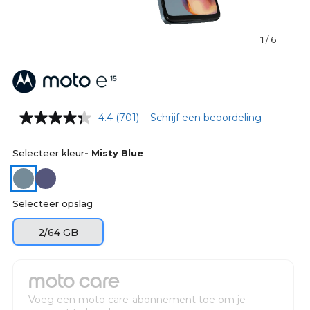
1
/ 6
4.4
(701)
Schrijf een beoordeling
Selecteer kleur
- Misty Blue
Selecteer opslag
2/64 GB
moto care
Voeg een moto care-abonnement toe om je