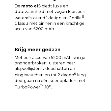
De
moto e15
biedt luxe en
duurzaamheid met vegan leer, een
7
®
waterafstotend
design en Gorilla
Glass 3 met binnenin een krachtige
accu van 5200 mAh.
Krijg meer gedaan
Met een accu van 5200 mAh kun je
ononderbroken luisteren naar
afspeellijsten, videochatten en
5
bingewatchen en tot 2 dagen
lang
doorgaan na één keer opladen met
™
6
TurboPower
18
.