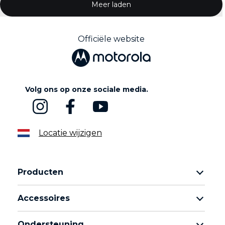
Officiële website
Volg ons op onze sociale media.
Locatie wijzigen
Producten
Motorola Razr-familie
Accessoires
Motorola Edge-familie
Hoofdtelefoons
moto g-familie
Ondersteuning