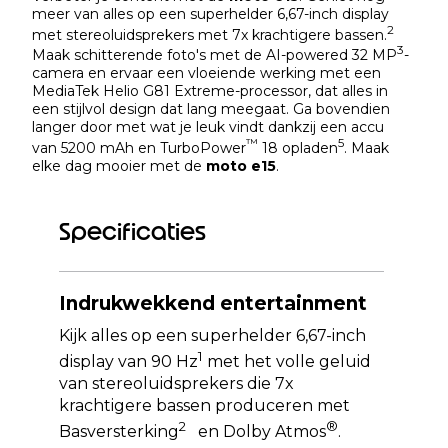
meer van alles op een superhelder 6,67-inch display
2
met stereoluidsprekers met 7x krachtigere bassen.
3
Maak schitterende foto's met de AI-powered 32 MP
-
camera en ervaar een vloeiende werking met een
MediaTek Helio G81 Extreme-processor, dat alles in
een stijlvol design dat lang meegaat. Ga bovendien
langer door met wat je leuk vindt dankzij een accu
™
5
van 5200 mAh en TurboPower
18 opladen
. Maak
elke dag mooier met de
moto e15
.
Specificaties
Indrukwekkend entertainment
Kijk alles op een superhelder 6,67-inch
1
display van 90 Hz
met het volle geluid
van stereoluidsprekers die 7x
krachtigere bassen produceren met
2
®
Basversterking
en Dolby Atmos
.