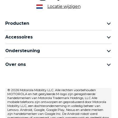
Locatie wijzigen
Producten
Motorola Razr-familie
Accessoires
Motorola Edge-familie
Hoofdtelefoons
moto g-familie
Ondersteuning
Kabels en opladers
Moto e-familie
Mijn bestellingen
moto tag
thinkphone by motorola
Over ons
Software-updates
Alle telefoons
Over Motorola
Ondersteuning
Over Lenovo
neem contact met ons op
Verkoopvoorwaarden
© 2026 Motorola Mobility LLC. Alle rechten voorbehouden
Reparatiestatus
MOTOROLA en het gestyleerde M-logo zijn geregistreerde
Gebruiksvoorwaarden
Herstel en slimme assistent
handelsmerken van Motorola Trademark Holdings, LLC Alle
mobiele telefoons zijn ontworpen en geproduceerd door Motorola
privacybeleid
Mobility LLC, een dochteronderneming in volledig beheer van
Lenovo. Android, Google, Google Play, Nexus en andere merken
Innovatie
zijn handelsmerken van Google Inc. De Android-robot werd
overgenomen of aangepast van werk aangemaakt en gedeeld door