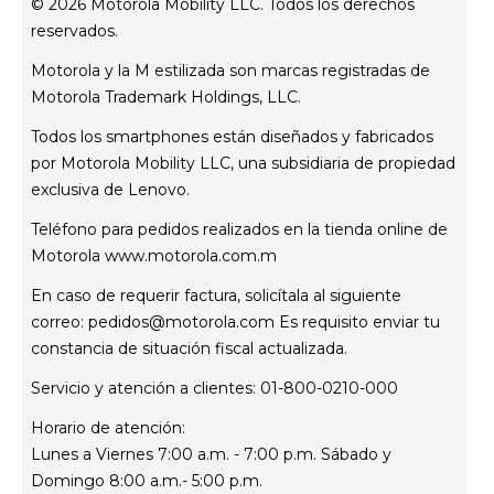
© 2026 Motorola Mobility LLC. Todos los derechos
Contáctanos
reservados.
servicio técnico
Motorola y la M estilizada son marcas registradas de
Estatus de tu reparación
Motorola Trademark Holdings, LLC.
Todos los smartphones están diseñados y fabricados
por Motorola Mobility LLC, una subsidiaria de propiedad
exclusiva de Lenovo.
Teléfono para pedidos realizados en la tienda online de
Motorola
www.motorola.com.m
En caso de requerir factura, solicítala al siguiente
correo:
pedidos@motorola.com
Es requisito enviar tu
constancia de situación fiscal actualizada.
Servicio y atención a clientes: 01-800-0210-000
Horario de atención:
Lunes a Viernes 7:00 a.m. - 7:00 p.m. Sábado y
Domingo 8:00 a.m.- 5:00 p.m.