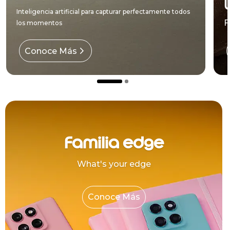
Inteligencia artificial para capturar perfectamente todos
F
los momentos
Conoce Más
Familia edge
What's your edge
Conoce Más