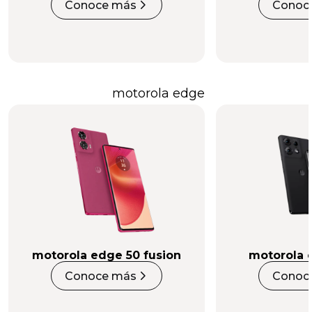
Conoce más
Conoc
motorola edge
motorola edge 50 fusion
motorola 
Conoce más
Conoc