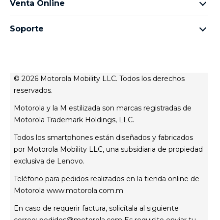
Venta Online
motorola edge
Aviso de Privacidad de Producto
preguntas frecuentes
moto g
Aviso de Privacidad Web
Soporte
términos y condiciones
Todos los teléfonos
Términos de venta
celulares y accesorios
contacto
Registro
Actualizaciones del sistema
Controladores
© 2026 Motorola Mobility LLC. Todos los derechos
Contáctanos
reservados.
servicio técnico
Motorola y la M estilizada son marcas registradas de
Estatus de tu reparación
Motorola Trademark Holdings, LLC.
Todos los smartphones están diseñados y fabricados
por Motorola Mobility LLC, una subsidiaria de propiedad
exclusiva de Lenovo.
Teléfono para pedidos realizados en la tienda online de
Motorola
www.motorola.com.m
En caso de requerir factura, solicítala al siguiente