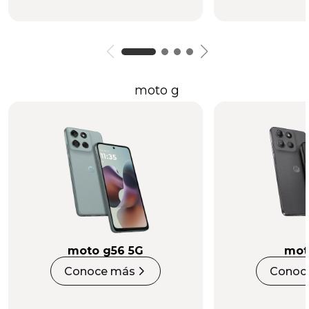
moto g
moto g56 5G
mot
Conoce más
Conoc