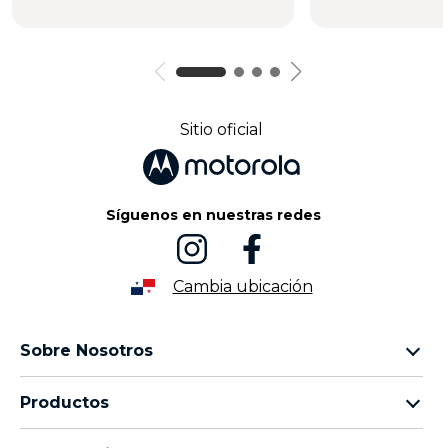
Sitio oficial
Síguenos en nuestras redes
Cambia ubicación
Sobre Nosotros
Sobre lenovo
Productos
Sobre motorola
motorola razr
Términos de uso