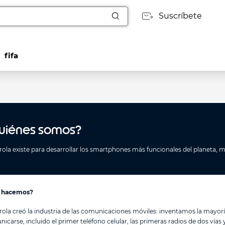
Suscríbete
fifa
uiénes somos?
ola existe para desarrollar los smartphones más funcionales del planeta, m
 hacemos?
ola creó la industria de las comunicaciones móviles: inventamos la mayorí
icarse, incluido el primer teléfono celular, las primeras radios de dos vías