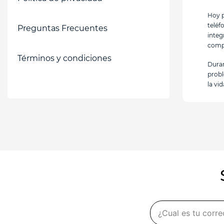
Hoy p
teléf
Preguntas Frecuentes
integ
compr
Términos y condiciones
Duran
probl
la vi