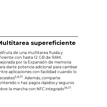
Multitarea supereficiente
isfruta de una multitarea fluida y
ficiente con hasta 12 GB de RAM,
ejorada por la Expansión de memoria
ara darte potencia adicional para cambiar
ntre aplicaciones con facilidad cuando lo
5
,6
,17
ecesites
. Además, comparte
ontenido o haz pagos rápidos y seguros
16
,17
obre la marcha con NFC integrado
.