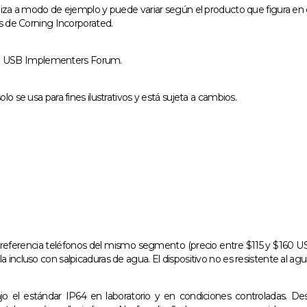
aliza a modo de ejemplo y puede variar según el producto que figura en 
s de Corning Incorporated.
e USB Implementers Forum.
o se usa para fines ilustrativos y está sujeta a cambios.
eferencia teléfonos del mismo segmento (precio entre $115 y $160 USD
incluso con salpicaduras de agua. El dispositivo no es resistente al agu
 el estándar IP64 en laboratorio y en condiciones controladas. Desa