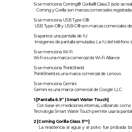
Si se menciona Corning® Gorilla® Glass 3 (solo se re
Corning y Gorilla son marcas comerciales registrada
Si se menciona USB Type-C®:
USB Type-C® y USB-C® son marcas comerciales d
Si aparece una pantalla de IU:
Imágenes de pantalla simuladas. La IU del teléfono sol
Si se menciona Wi-Fi:
Wi-Fi es una marca comercial de Wi-Fi Alliance.
Si se menciona ThinkShield
ThinkShield es una marca comercial de Lenovo.
Si se menciona Gemini
Gemini es una marca comercial de Google LLC.
1 [Pantalla 6.9” | Smart Water Touch]
Con base en mediciones internas, utilizando como r
Tecnología Smart Water Touch permite usar la pantalla 
2 [Corning Gorilla Glass 3™]
La resistencia al agua y al polvo fue probada bajo