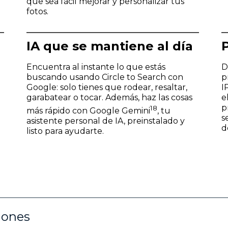
que sea fácil mejorar y personalizar tus
fotos.
IA que se mantiene al día
2
Encuentra al instante lo que estás
D
buscando usando Circle to Search con
p
Google: solo tienes que rodear, resaltar,
I
garabatear o tocar. Además, haz las cosas
e
p
18
más rápido con Google Gemini
, tu
s
asistente personal de IA, preinstalado y
d
listo para ayudarte.
iones