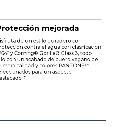
Protección mejorada
isfruta de un estilo duradero con
rotección contra el agua con clasificación
P64⁷ y Corning® Gorilla® Glass 3, todo
llo con un acabado de cuero vegano de
rimera calidad y colores PANTONE™
eleccionados para un aspecto
estacado¹⁷.