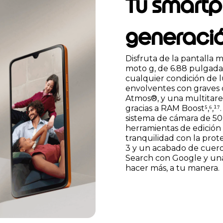
Tu smartp
generaci
Disfruta de la pantalla 
moto g, de 6.88 pulgadas
cualquier condición de l
envolventes con graves 
Atmos®, y una multitare
gracias a RAM Boost⁵,⁶,
sistema de cámara de 50 
herramientas de edición
tranquilidad con la prot
3 y un acabado de cuero 
Search con Google y una
hacer más, a tu manera.