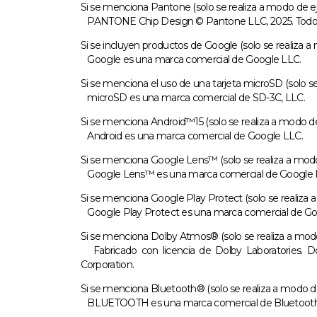
Si se menciona Pantone (solo se realiza a modo de e
PANTONE Chip Design © Pantone LLC, 2025. Todos lo
Si se incluyen productos de Google (solo se realiza 
Google es una marca comercial de Google LLC.
Si se menciona el uso de una tarjeta microSD (solo s
microSD es una marca comercial de SD-3C, LLC.
Si se menciona Android™15 (solo se realiza a modo de
Android es una marca comercial de Google LLC.
Si se menciona Google Lens™ (solo se realiza a modo
Google Lens™ es una marca comercial de Google 
Si se menciona Google Play Protect (solo se realiza 
Google Play Protect es una marca comercial de Go
Si se menciona Dolby Atmos® (solo se realiza a modo
Fabricado con licencia de Dolby Laboratories. Do
Corporation.
Si se menciona Bluetooth® (solo se realiza a modo de
BLUETOOTH es una marca comercial de Bluetooth Sp