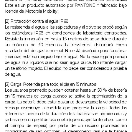
Este es un producto autorizado por PANTONE™ fabricado bajo
licencia de Motorola Mobility.
[2] Protección contra el agua IP68
La resistencia al agua, a las salpicaduras y al polvo se probó según
los estándares IP68 en condiciones de laboratorio controladas.
Resiste la inmersión en hasta 1.5 metros de agua dulce durante
un máximo de 30 minutos. La resistencia disminuirá como
resultado del desgaste normal. No está diseñado para funcionar
mientras está sumergido bajo el agua. No lo exponga a presión
de agua ni a líquidos que no sean agua dulce. No intente cargar
un teléfono mojado. El equipo no debe ser considerado a prueba
de agua.
[3] Carga: Potencia para todo el día en 15 minutos
Los usuarios promedio pueden obtener hasta un 50 % de batería
en 15 minutos de carga cuando se activa la optimización de la
carga. La batería debe estar bastante descargada; la velocidad de
recarga disminuye a medida que progresa la carga. Todas las
referencias acerca de la duración de la batería son aproximadas y
se basan en un perfil de uso mixto (que incluye tanto el uso como
el tiempo de espera) por parte de un usuario promedio en
condiciones de red óptimas. El desempeño real de la batería