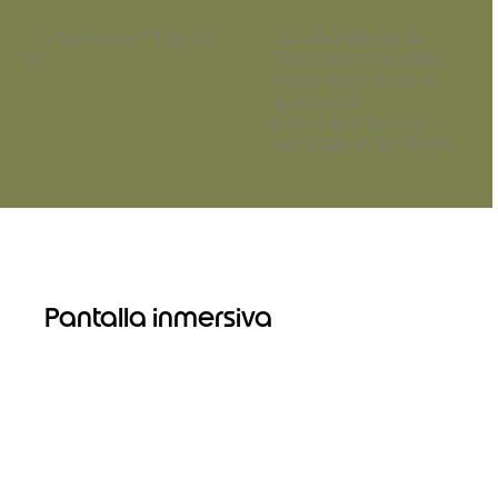
TurboPower™ de 68
Con la batería de
W
5000 mAh, puedes
hacer todo lo que
quieras sin
preocuparte por
recargar el teléfono.
Pantalla inmersiva