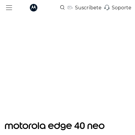
Suscríbete
Soporte
I
t
motorola edge 40 neo
e
m