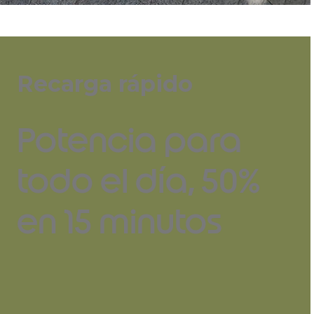
Recarga rápido
Potencia para
todo el día, 50%
en 15 minutos