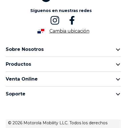
Síguenos en nuestras redes
Cambia ubicación
Sobre Nosotros
Sobre lenovo
Productos
Sobre motorola
motorola razr
Términos de uso
Venta Online
motorola edge
Aviso de Privacidad de Producto
preguntas frecuentes
moto g
Aviso de Privacidad Web
Soporte
términos y condiciones
Todos los teléfonos
Términos de venta
celulares y accesorios
contacto
Registro
Actualizaciones del sistema
Controladores
© 2026 Motorola Mobility LLC. Todos los derechos