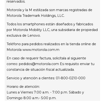
Contáctanos
reservados.
servicio técnico
Motorola y la M estilizada son marcas registradas de
Estatus de tu reparación
Motorola Trademark Holdings, LLC.
Todos los smartphones están diseñados y fabricados
por Motorola Mobility LLC, una subsidiaria de propiedad
exclusiva de Lenovo.
Teléfono para pedidos realizados en la tienda online de
Motorola
www.motorola.com.m
En caso de requerir factura, solicítala al siguiente
correo:
pedidos@motorola.com
Es requisito enviar tu
constancia de situación fiscal actualizada.
Servicio y atención a clientes: 01-800-0210-000
Horario de atención:
Lunes a Viernes 7:00 a.m. - 7:00 p.m. Sábado y
Domingo 8:00 a.m.- 5:00 p.m.