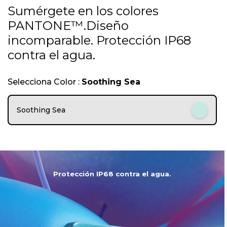
1
Sumérgete en los colores
o
PANTONE™.Diseño
f
5
incomparable. Protección IP68
contra el agua.
Selecciona Color :
Soothing Sea
Soothing Sea
Protección IP68 contra el agua.