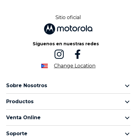
Sitio oficial
Síguenos en nuestras redes
Change Location
Sobre Nosotros
Sobre lenovo
Productos
Sobre motorola
Motorola Edge
Términos de uso
Venta Online
Familia moto g
Aviso de Privacidad de Producto
preguntas frecuentes
Todos los teléfonos
Aviso de Privacidad Web
Soporte