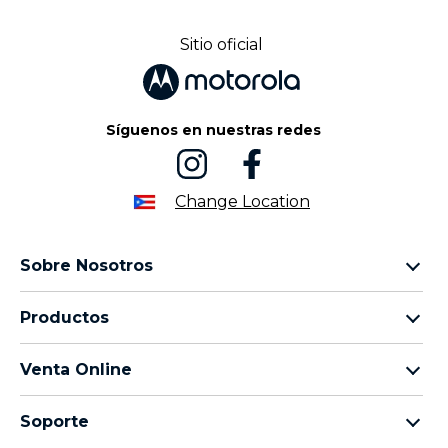
Sitio oficial
Síguenos en nuestras redes
Change Location
Sobre Nosotros
Sobre lenovo
Productos
Sobre motorola
Motorola Edge
Términos de uso
Venta Online
Familia moto g
Aviso de Privacidad de Producto
preguntas frecuentes
Todos los teléfonos
Aviso de Privacidad Web
Soporte
términos y condiciones
Términos de venta