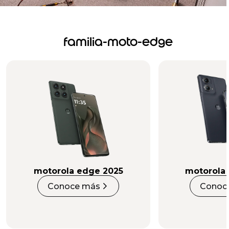
familia-moto-edge
motorola edge 2025
motorola
Conoce más
Conoc