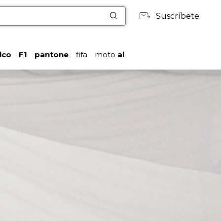
Suscríbete
ico
F1
pantone
fifa
moto
ai