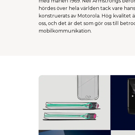
med månen 1969. Neil Armstrongs beröm
hördes över hela världen tack vare han
konstruerats av Motorola. Hög kvalitet är
oss, och det är det som gör oss till bet
mobilkommunikation.