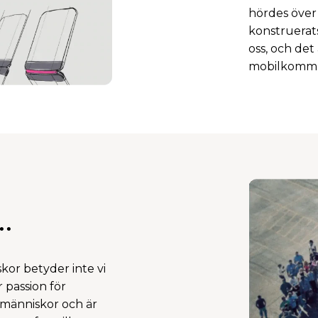
hördes över
konstruerats
oss, och det
mobilkommu
..
iskor betyder inte vi
 passion för
 människor och är