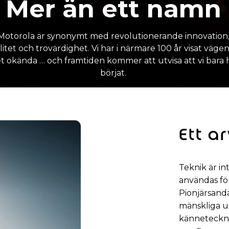
Mer än ett namn
Motorola är synonymt med revolutionerande innovation
litet och trovärdighet. Vi har i närmare 100 år visat väge
et okända … och framtiden kommer att utvisa att vi bara 
börjat.
Ett a
Teknik är in
användas fö
Pionjärsanda
mänskliga u
kännetecknar