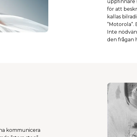
uppfinnare 
för att besk
kallas bilrad
”Motorola”. 
Inte nödvänd
den frågan h
unna kommunicera