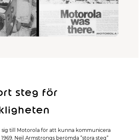
ort steg för
kligheten
sig till Motorola för att kunna kommunicera
969. Neil Armstrongs berömda ”stora steg”