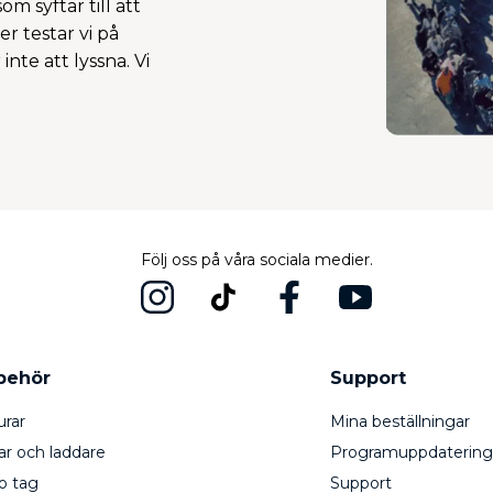
om syftar till att
r testar vi på
te att lyssna. Vi
Följ oss på våra sociala medier.
lbehör
Support
urar
Mina beställningar
ar och laddare
Programuppdatering
o tag
Support