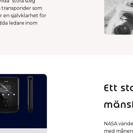
da ”stora steg”
s transponder som
 en självklarhet för
rodda ledare inom
Ett st
mäns
NASA vände 
med månen 1