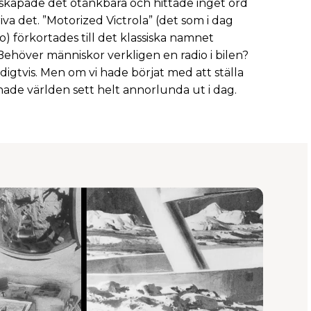
skapade det otänkbara och hittade inget ord
riva det. ”Motorized Victrola” (det som i dag
io) förkortades till det klassiska namnet
Behöver människor verkligen en radio i bilen?
igtvis. Men om vi hade börjat med att ställa
ade världen sett helt annorlunda ut i dag.