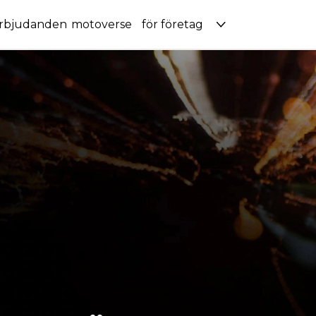
rbjudanden
motoverse
för företag