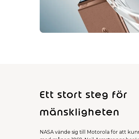
d
p
P
a
g
e
Ett stort steg för
mänskligheten
NASA vände sig till Motorola för att k