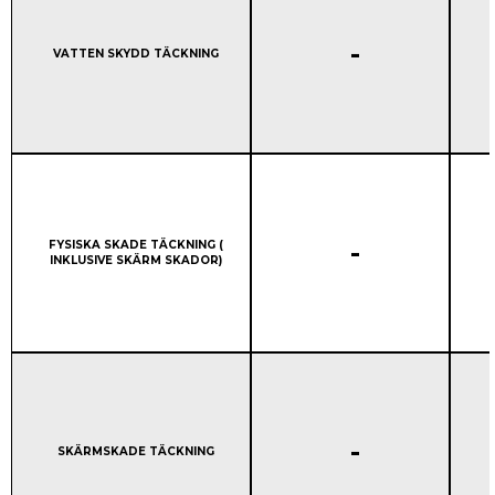
STANDARD GARANTI:
-
Column 1:
VATTEN SKYDD TÄCKNING
STANDARD GARANTI:
Column 1:
-
FYSISKA SKADE TÄCKNING (
INKLUSIVE SKÄRM SKADOR)
STANDARD GARANTI:
-
Column 1:
SKÄRMSKADE TÄCKNING