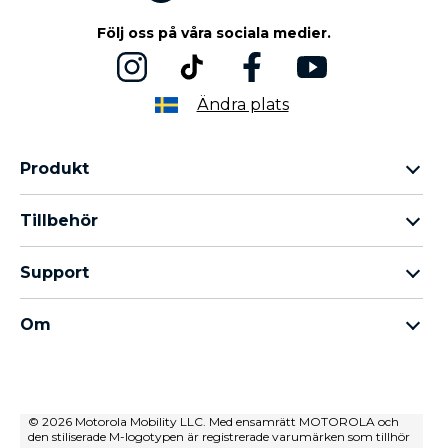
Följ oss på våra sociala medier.
Ändra plats
Produkt
Motorola Razr-familjen
Tillbehör
Motorola Edge-familjen
Hörlurar
moto g-familjen
Support
Kablar och laddare
Moto E-familjen
Mina beställningar
moto tag
thinkphone by motorola
Om
Programuppdateringar
Alla telefoner
Om Motorola
Support
Om Lenovo
kontakta oss
Försäljningsvillkor
© 2026 Motorola Mobility LLC. Med ensamrätt MOTOROLA och
Reparationsstatus
den stiliserade M-logotypen är registrerade varumärken som tillhör