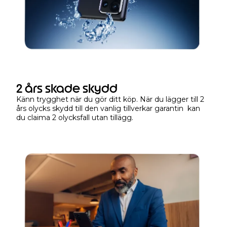
d
e
r
e
n
b
e
g
2 års skade skydd
r
Känn trygghet när du gör ditt köp. När du lägger till 2
ä
års olycks skydd till den vanlig tillverkar garantin kan
n
du claima 2 olycksfall utan tillägg.
s
a
d
t
i
d
e
f
t