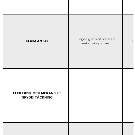
STANDARD GARANTI:
Ingen gräns på standard
Column 1:
CLAIM ANTAL
Et
mekaniska problem.
Column 1:
ELEKTRISK OCH MEKANISKT
SKYDD TÄCKNING