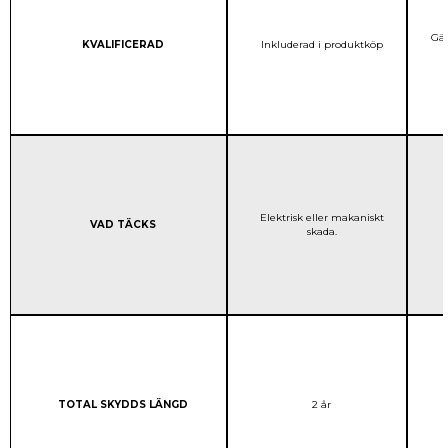
Gäl
Column 1:
STANDARD GARANTI:
KVALIFICERAD
Inkluderad i produktköp
STANDARD GARANTI:
Elektrisk eller makaniskt
Column 1:
VAD TÄCKS
skada.
Column 1:
STANDARD GARANTI:
TOTAL SKYDDS LÄNGD
2 år