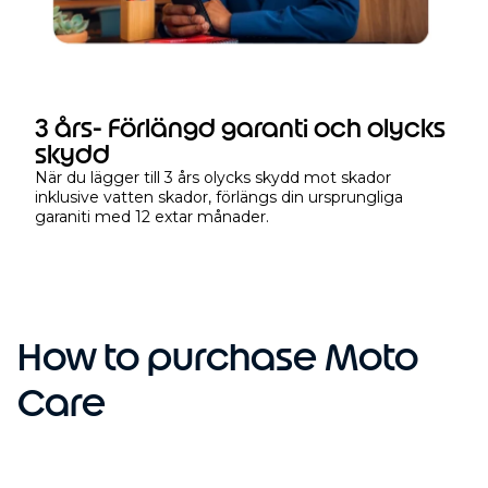
e
r
k
ö
p
3 års- Förlängd garanti och olycks
e
skydd
t
När du lägger till 3 års olycks skydd mot skador
inklusive vatten skador, förlängs din ursprungliga
garaniti med 12 extar månader.
How to purchase Moto
Care