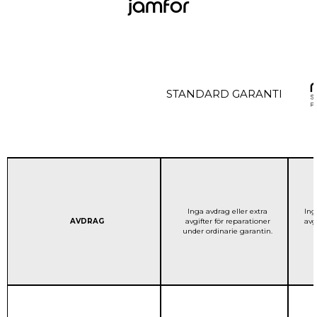
jämför
STANDARD GARANTI
STANDARD GARANTI:
Inga avdrag eller extra
Ing
Column 1:
AVDRAG
avgifter för reparationer
avg
under ordinarie garantin.