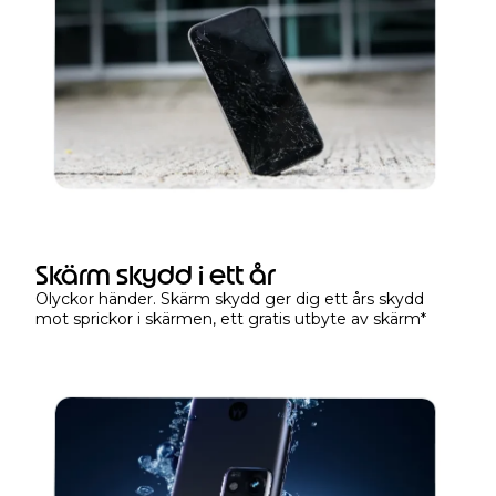
ö
p
e
r
d
i
n
e
n
h
e
Skärm skydd i ett år
t
Olyckor händer. Skärm skydd ger dig ett års skydd
e
mot sprickor i skärmen, ett gratis utbyte av skärm
*
l
l
e
r
u
n