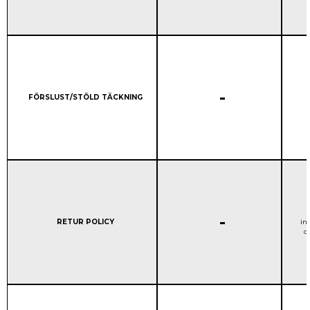
STANDARD GARANTI:
-
Column 1:
FÖRSLUST/STÖLD TÄCKNING
STANDARD GARANTI:
-
Column 1:
RETUR POLICY
in
o