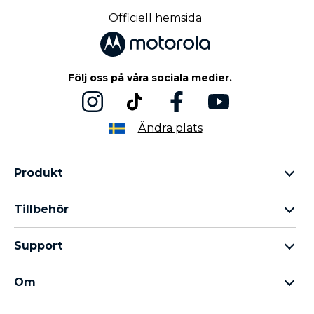
Officiell hemsida
Följ oss på våra sociala medier.
Ändra plats
Produkt
Motorola Razr-familjen
Tillbehör
Motorola Edge-familjen
Hörlurar
moto g-familjen
Support
Kablar och laddare
Moto E-familjen
Mina beställningar
moto tag
thinkphone by motorola
Om
Programuppdateringar
Alla telefoner
Om Motorola
Support