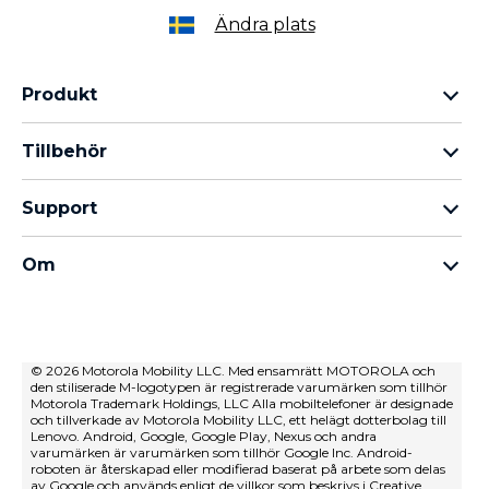
Ändra plats
Produkt
Motorola Razr-familjen
Tillbehör
Motorola Edge-familjen
Hörlurar
moto g-familjen
Support
Kablar och laddare
Moto E-familjen
Mina beställningar
moto tag
thinkphone by motorola
Om
Programuppdateringar
Alla telefoner
Om Motorola
Support
Om Lenovo
kontakta oss
Försäljningsvillkor
© 2026 Motorola Mobility LLC. Med ensamrätt MOTOROLA och
Reparationsstatus
den stiliserade M-logotypen är registrerade varumärken som tillhör
Användarvillkor
Återställning och smart assistent
Motorola Trademark Holdings, LLC Alla mobiltelefoner är designade
och tillverkade av Motorola Mobility LLC, ett helägt dotterbolag till
Försäljningsvillkor
Lenovo. Android, Google, Google Play, Nexus och andra
varumärken är varumärken som tillhör Google Inc. Android-
Innovation
roboten är återskapad eller modifierad baserat på arbete som delas
av Google och används enligt de villkor som beskrivs i Creative