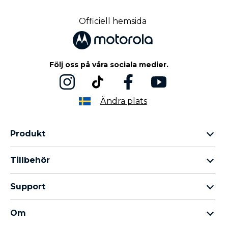
Ähnliche links
Officiell hemsida
Följ oss på våra sociala medier.
Ändra plats
Produkt
Motorola Razr-familjen
Tillbehör
Motorola Edge-familjen
Hörlurar
moto g-familjen
Support
Kablar och laddare
Moto E-familjen
Mina beställningar
moto tag
thinkphone by motorola
Om
Programuppdateringar
Alla telefoner