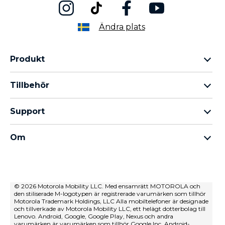
Ändra plats
Produkt
Motorola Razr-familjen
Tillbehör
Motorola Edge-familjen
Hörlurar
moto g-familjen
Support
Kablar och laddare
Moto E-familjen
Mina beställningar
moto tag
thinkphone by motorola
Om
Programuppdateringar
Alla telefoner
Om Motorola
Support
Om Lenovo
kontakta oss
Försäljningsvillkor
© 2026 Motorola Mobility LLC. Med ensamrätt MOTOROLA och
Reparationsstatus
den stiliserade M-logotypen är registrerade varumärken som tillhör
Användarvillkor
Återställning och smart assistent
Motorola Trademark Holdings, LLC Alla mobiltelefoner är designade
och tillverkade av Motorola Mobility LLC, ett helägt dotterbolag till
Försäljningsvillkor
Lenovo. Android, Google, Google Play, Nexus och andra
varumärken är varumärken som tillhör Google Inc. Android-