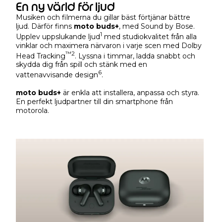
En ny värld för ljud
Musiken och filmerna du gillar bäst förtjänar bättre
ljud. Därför finns
moto buds+
, med Sound by Bose.
1
Upplev uppslukande ljud
med studiokvalitet från alla
vinklar och maximera närvaron i varje scen med Dolby
™
2
Head Tracking
. Lyssna i timmar, ladda snabbt och
skydda dig från spill och stänk med en
6
vattenavvisande design
.
moto buds+
är enkla att installera, anpassa och styra.
En perfekt ljudpartner till din smartphone från
motorola.