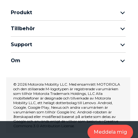
Produkt
Motorola Razr-familjen
Tillbehör
Motorola Edge-familjen
Hörlurar
moto g-familjen
Support
Kablar och laddare
Moto E-familjen
Mina beställningar
moto tag
thinkphone by motorola
Om
Programuppdateringar
Alla telefoner
Om Motorola
Support
Om Lenovo
kontakta oss
© 2026 Motorola Mobility LLC. Med ensamrätt MOTOROLA
och den stiliserade M-logotypen är registrerade varumärken
Försäljningsvillkor
Reparationsstatus
som tillhör Motorola Trademark Holdings, LLC Alla
Användarvillkor
mobiltelefoner är designade och tillverkade av Motorola
Återställning och smart assistent
Mobility LLC, ett helägt dotterbolag till Lenovo. Android,
Försäljningsvillkor
Google, Google Play, Nexus och andra varumärken är
varumärken som tillhör Google Inc. Android-roboten är
Innovation
återskapad eller modifierad baserat på arbete som delas av
Google och används enligt de villkor som beskrivs i Creative
Careers
Commons 3.0 Attribution License.
Meddela mig
Produktsekretesspolicy