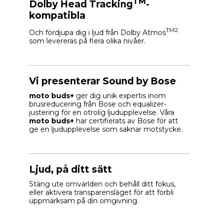
TM
Dolby Head Tracking
-
kompatibla
TM2
Och fördjupa dig i ljud från Dolby Atmos
som levereras på flera olika nivåer.
Vi presenterar Sound by Bose
moto buds+
ger dig unik expertis inom
brusreducering från Bose och equalizer-
justering för en otrolig ljudupplevelse. Våra
moto buds+
har certifierats av Bose för att
ge en ljudupplevelse som saknar motstycke.
Ljud, på ditt sätt
Stäng ute omvärlden och behåll ditt fokus,
eller aktivera transparensläget för att förbli
uppmärksam på din omgivning.