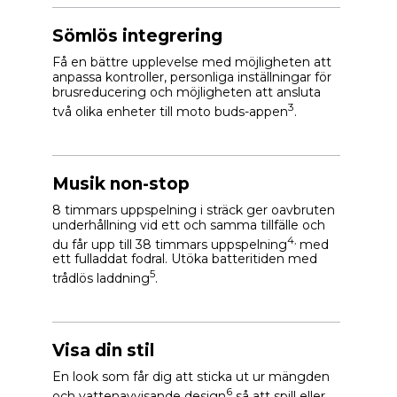
Sömlös integrering
Få en bättre upplevelse med möjligheten att
anpassa kontroller, personliga inställningar för
brusreducering och möjligheten att ansluta
3
två olika enheter till moto buds-appen
.
Musik non-stop
8 timmars uppspelning i sträck ger oavbruten
underhållning vid ett och samma tillfälle och
4,
du får upp till 38 timmars uppspelning
med
ett fulladdat fodral. Utöka batteritiden med
5
trådlös laddning
.
Visa din stil
En look som får dig att sticka ut ur mängden
6
och vattenavvisande design
så att spill eller