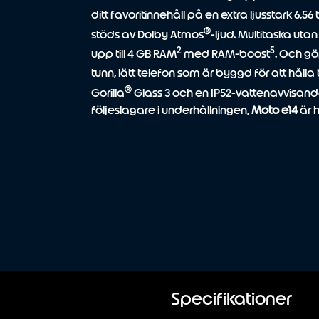
ditt favoritinnehåll på en extra ljusstark 6,56
®
stöds av Dolby Atmos
-ljud. Multitaska ut
2
5
upp till 4 GB RAM
med RAM-boost
. Och gö
tunn, lätt telefon som är byggd för att håll
®
Gorilla
Glass 3 och en IP52-vattenavvisan
följeslagare i underhållningen,
Moto e14
är h
Specifikationer