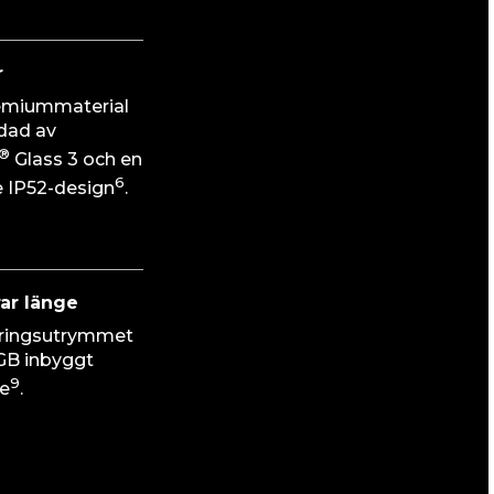
r
remiummaterial
dad av
®
Glass 3 och en
6
 IP52-design
.
rar länge
gringsutrymmet
 GB inbyggt
9
e
.