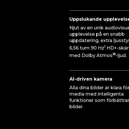
Uppslukande upplevels
Njut av en unik audiovisue
upplevelse på en snabb
uppdatering, extra ljusst
1
6,56 tum 90 Hz
HD+-skä
®
med Dolby Atmos
-ljud.
AI-driven kamera
Alla dina bilder är klara fö
media med intelligenta
funktioner som förbättrar
bilder.