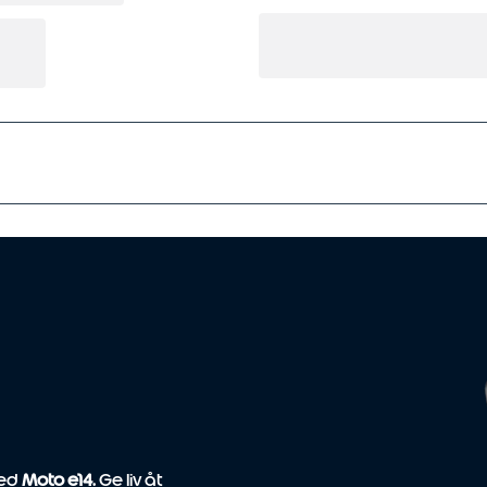
med
Moto e14
. Ge liv åt