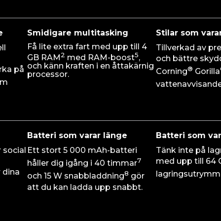
e
Smidigare multitasking
Stilar som vara
Få lite extra fart med upp till 4
ll
Tillverkad av p
2
5
GB RAM
med RAM-boost
,
och bättre skyd
och känn kraften i en åttakärnig
yrka på
®
Corning
Gorilla
processor.
rm
vattenavvisande
Batteri som varar länge
Batteri som va
r social
Ett stort 5 000 mAh-batteri
Tänk inte på la
7
med upp till 64
håller dig igång i 40 timmar
 dina
8
lagringsutrymm
och 15 W snabbladdning
gör
att du kan ladda upp snabbt.