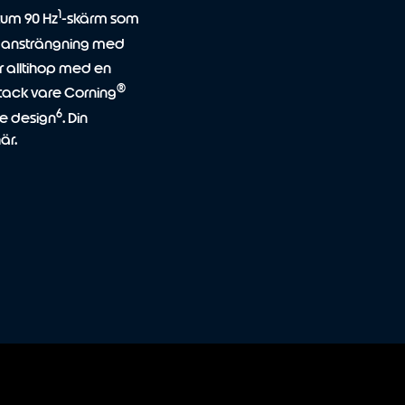
1
 tum 90 Hz
-skärm som
an ansträngning med
r alltihop med en
®
a tack vare Corning
6
de design
. Din
är.