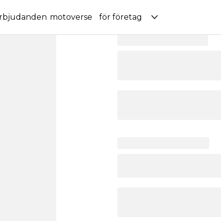
rbjudanden
motoverse
för företag