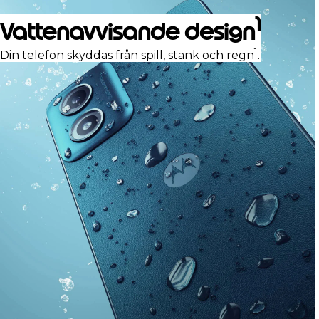
1
Vattenavvisande design
1
Din telefon skyddas från spill, stänk och regn
.