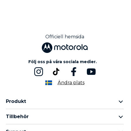
Officiell hemsida
Följ oss på våra sociala medier.
Ändra plats
Produkt
Motorola Razr-familjen
Tillbehör
Motorola Edge-familjen
Hörlurar
moto g-familjen