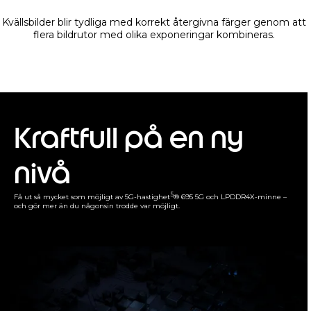
Kvällsbilder blir tydliga med korrekt återgivna färger genom att
flera bildrutor med olika exponeringar kombineras.
Kraftfull på en ny
nivå
5
Få ut så mycket som möjligt av 5G-hastighet
® 695 5G och LPDDR4X-minne –
och gör mer än du någonsin trodde var möjligt.