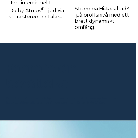
flerdimensionellt
3
Strömma Hi-Res-ljud
®
Dolby Atmos
-ljud via
på proffsnivå med ett
stora stereohögtalare.
brett dynamiskt
omfång.
Rama in din
berättelse
Dina foton blir skarpa och tydliga med ett kraftfullt kamerasystem som kan
justeras utifrån alla typer av vinklar och ljus – för perfekta bilder.