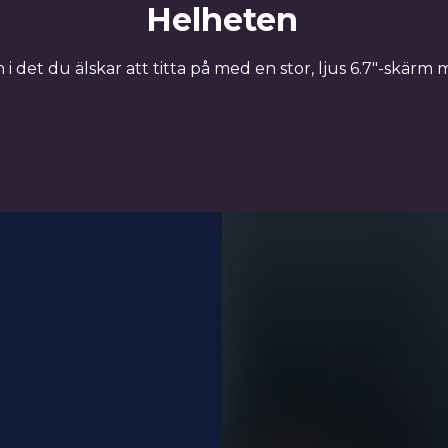
Känn skillnaden
håll helt utan avbrott med snabb och jämn uppdatering