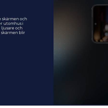
se skärmen och
er utomhus i
 ljusare och
t skärmen blir