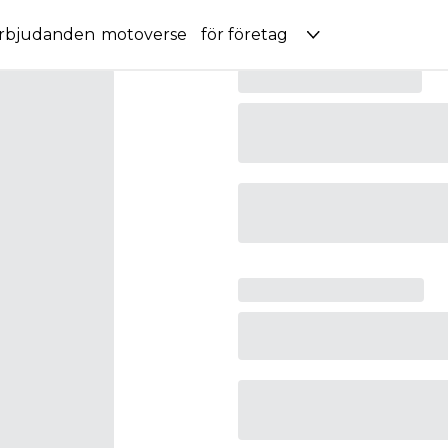
rbjudanden
motoverse
för företag