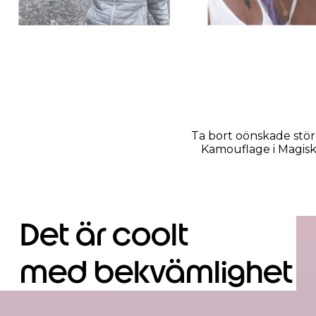
Ta bort oönskade stö
Kamouflage i Magiskt
Det är coolt
med bekvämlighet