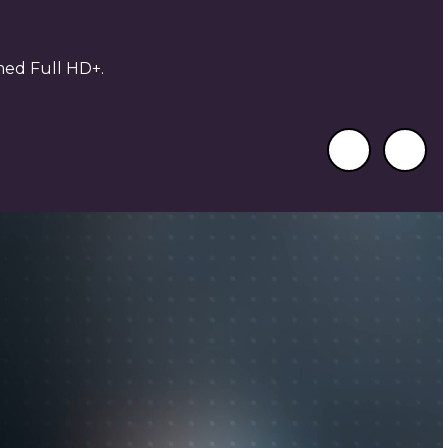
1
shastighet på 120 Hz
.