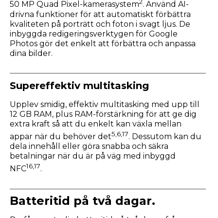
2
50 MP Quad Pixel-kamerasystem
. Använd AI-
drivna funktioner för att automatiskt förbättra
kvaliteten på porträtt och foton i svagt ljus. De
inbyggda redigeringsverktygen för Google
Photos gör det enkelt att förbättra och anpassa
dina bilder.
Supereffektiv multitasking
Upplev smidig, effektiv multitasking med upp till
12 GB RAM, plus RAM-förstärkning för att ge dig
extra kraft så att du enkelt kan växla mellan
5
,6
,17
appar när du behöver det
. Dessutom kan du
dela innehåll eller göra snabba och säkra
betalningar när du är på väg med inbyggd
16
,17
NFC
.
Batteritid på två dagar.