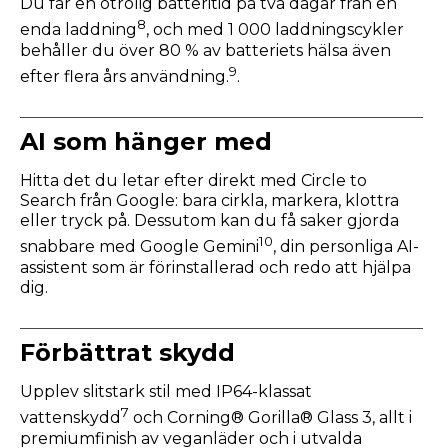
Du får en otrolig batteritid på två dagar från en
8
enda laddning
, och med 1 000 laddningscykler
behåller du över 80 % av batteriets hälsa även
9
efter flera års användning.
.
AI som hänger med
Hitta det du letar efter direkt med Circle to
Search från Google: bara cirkla, markera, klottra
eller tryck på. Dessutom kan du få saker gjorda
10
snabbare med Google Gemini
, din personliga AI-
assistent som är förinstallerad och redo att hjälpa
dig.
Förbättrat skydd
Upplev slitstark stil med IP64-klassat
7
vattenskydd
och Corning® Gorilla® Glass 3, allt i
premiumfinish av veganläder och i utvalda