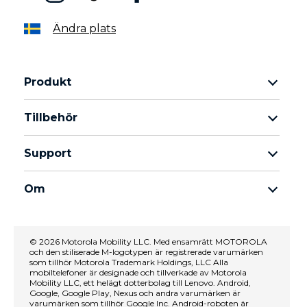
Ändra plats
Produkt
Motorola Razr-familjen
Tillbehör
Motorola Edge-familjen
Hörlurar
moto g-familjen
Support
Kablar och laddare
Moto E-familjen
Mina beställningar
moto tag
thinkphone by motorola
Om
Programuppdateringar
Alla telefoner
Om Motorola
Support
Om Lenovo
kontakta oss
© 2026 Motorola Mobility LLC. Med ensamrätt MOTOROLA
och den stiliserade M-logotypen är registrerade varumärken
Försäljningsvillkor
Reparationsstatus
som tillhör Motorola Trademark Holdings, LLC Alla
Användarvillkor
mobiltelefoner är designade och tillverkade av Motorola
Återställning och smart assistent
Mobility LLC, ett helägt dotterbolag till Lenovo. Android,
Försäljningsvillkor
Google, Google Play, Nexus och andra varumärken är
varumärken som tillhör Google Inc. Android-roboten är