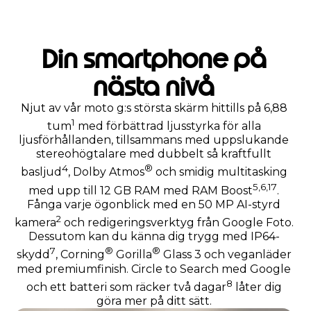
Din smartphone på
nästa nivå
Njut av vår moto g:s största skärm hittills på 6,88
1
tum
med förbättrad ljusstyrka för alla
ljusförhållanden, tillsammans med uppslukande
stereohögtalare med dubbelt så kraftfullt
4
®
basljud
, Dolby Atmos
och smidig multitasking
5
,
6
,
17
med upp till 12 GB RAM med RAM Boost
.
Fånga varje ögonblick med en 50 MP AI-styrd
2
kamera
och redigeringsverktyg från Google Foto.
Dessutom kan du känna dig trygg med IP64-
7
®
®
skydd
, Corning
Gorilla
Glass 3 och veganläder
med premiumfinish. Circle to Search med Google
8
och ett batteri som räcker två dagar
låter dig
göra mer på ditt sätt.