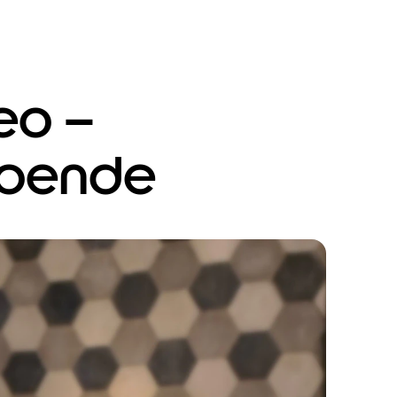
deo –
roende