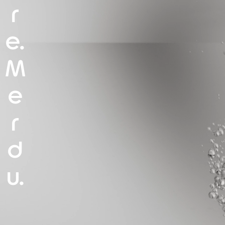
r
e.
M
e
r
d
u.