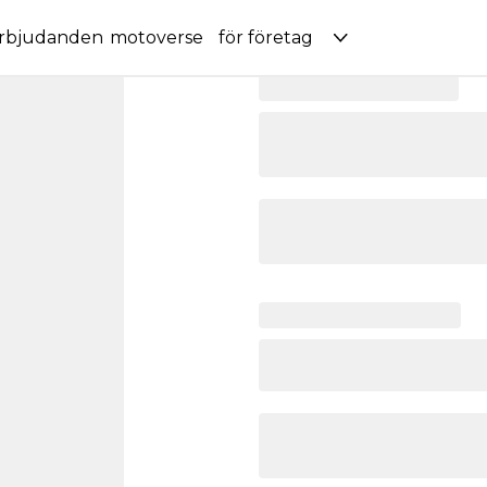
rbjudanden
motoverse
för företag