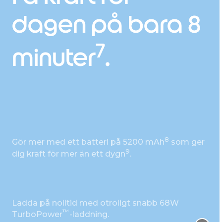
dagen på bara 8
7
minuter
.
8
Gör mer med ett batteri på 5200 mAh
som ger
9
dig kraft för mer än ett dygn
.
Ladda på nolltid med otroligt snabb 68W
™
TurboPower
-laddning.