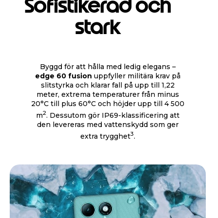
Sofistikerad och
m
1
stark
o
f
4
Byggd för att hålla med ledig elegans –
edge 60 fusion
uppfyller militära krav på
slitstyrka och klarar fall på upp till 1,22
meter, extrema temperaturer från minus
20°C till plus 60°C och höjder upp till 4 500
2
m
. Dessutom gör IP69-klassificering att
den levereras med vattenskydd som ger
3
extra trygghet
.