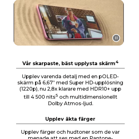
I
t
e
m
1
o
f
1
4
Vår skarpaste, bäst upplysta skärm
Upplev varenda detalj med en pOLED-
skärm på 6,67” med Super HD-upplösning
(1220p), nu 2,8x klarare med HDR10+ upp
5
till 4 500 nits
och multidimensionellt
Dolby Atmos-ljud.
Upplev äkta färger
Upplev färger och hudtoner som de var
menade att ses med en Pantone-