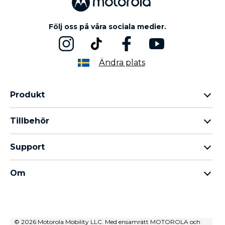
Följ oss på våra sociala medier.
Ändra plats
Produkt
Motorola Razr-familjen
Tillbehör
Motorola Edge-familjen
Hörlurar
moto g-familjen
Support
Kablar och laddare
Moto E-familjen
Mina beställningar
moto tag
thinkphone by motorola
Om
Programuppdateringar
Alla telefoner
Om Motorola
Support
Om Lenovo
kontakta oss
Försäljningsvillkor
© 2026 Motorola Mobility LLC. Med ensamrätt MOTOROLA och
Reparationsstatus