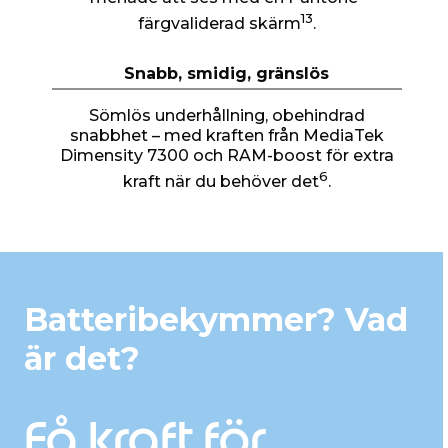
13
färgvaliderad skärm
.
Snabb, smidig, gränslös
Sömlös underhållning, obehindrad
snabbhet – med kraften från MediaTek
Dimensity 7300 och RAM-boost för extra
6
kraft när du behöver det
.
Batteribekymmer? Vad
är det?
Få kraft för