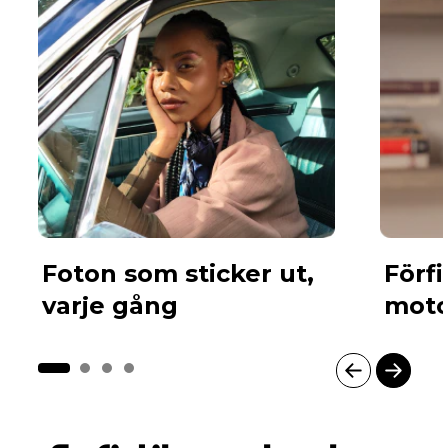
Foton som sticker ut,
Förf
varje gång
moto
I
t
e