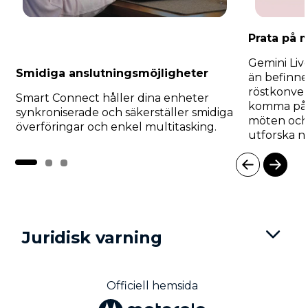
Prata på 
Gemini Live
Smidiga anslutningsmöjligheter
än befinne
röstkonver
Smart Connect håller dina enheter
komma på i
synkroniserade och säkerställer smidiga
möten och
överföringar och enkel multitasking.
utforska n
I
t
e
m
Juridisk varning
1
o
f
3
Officiell hemsida